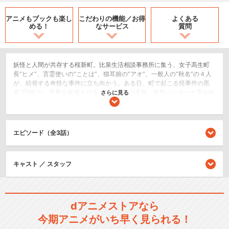
アニメもブックも
楽し
こだわりの機能／
お得
よくある
める！
なサービス
質問
妖怪と人間が共存する桜新町。比泉生活相談事務所に集う、女子高生町
長“ヒメ”、言霊使いの“ことは”、猫耳娘の“アオ”、一般人の“秋名”の４人
が、続発する奇怪な事件に立ち向かう。ある日、町で起こる怪事件の黒
幕”円神”が、世界を破滅させるべく、妖怪の天敵・妖怪ハンターと手を結
さらに見る
ぶ。その第一波が、死を司る死霊使い“ざくろ”。町民みんなから愛される
不死人＜キョンシー＞“鈴”をざくろの手から取り戻すべく、町の平穏を賭
けた戦いが始まる。
エピソード（全3話）
SF/ファンタジー
アクション/バトル
キャスト ／ スタッフ
シリーズ／関連のアニメ作品
夜桜四重奏 -ハナノウタ-
dアニメストアなら
今期アニメがいち早く見られる！