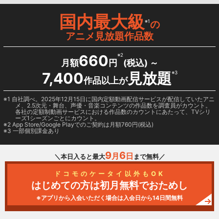
国内最大級
※1
の
アニメ見放題作品数
660
※2
月額
円
(税込) ～
7,400
見放題
※3
作品以上が
1 自社調べ。2025年12月15日に国内定額動画配信サービスが配信していたアニ
メ、2.5次元・舞台、声優・音楽コンテンツの作品数を調査員がカウント。
各社の定額制動画サービスにおける作品数のカウントにあたって、TVシリ
ーズ1シーズンごとにカウント。
2
App Store/Google Play
でのご契約は月額760円(税込)
3 一部個別課金あり
9
6
月
日
＼本日入ると最大
まで無料／
ドコモのケータイ以外もOK
はじめての方は初月無料でおためし
※アプリから入会いただく場合は入会日から14日間無料