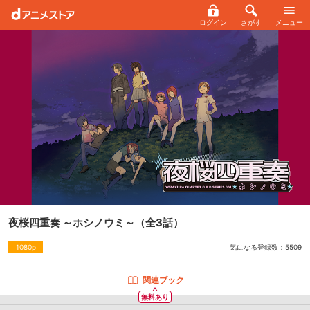
ログイン
さがす
メニュー
夜桜四重奏 ～ホシノウミ～
（全3話）
気になる登録数：
5509
1080p
関連ブック
無料あり