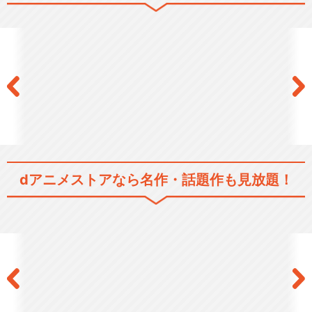
夜桜四重奏 ～ツキニナク～
夜桜四重奏-ヨザクラカルテッ
ト-
dアニメストアなら
名作・話題作も見放題！
閉じる