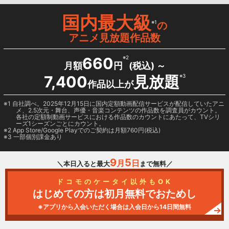
国内最大級
※1
の
アニメ見放題作品数
660
※2
月額
円
(税込) ～
7,400
見放題
※3
作品以上が
1 自社調べ。2025年12月15日に国内定額動画配信サービスが配信していたアニ
メ、2.5次元・舞台、声優・音楽コンテンツの作品数を調査員がカウント。
各社の定額制動画サービスにおける作品数のカウントにあたって、TVシリ
ーズ1シーズンごとにカウント。
2
App Store/Google Play
でのご契約は月額760円(税込)
3 一部個別課金あり
9
5
月
日
＼本日入ると最大
まで無料／
ドコモのケータイ以外もOK
はじめての方は初月無料でおためし
※アプリから入会いただく場合は入会日から14日間無料