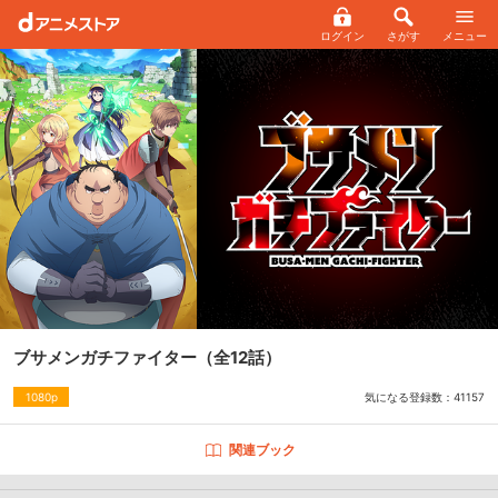
ログイン
さがす
メニュー
ブサメンガチファイター
（全12話）
気になる登録数：
41157
1080p
関連ブック