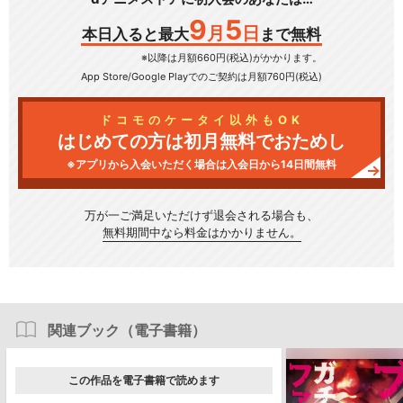
9
5
月
日
本日入ると最大
まで無料
※以降は月額660円(税込)がかかります。
App Store/Google Play
でのご契約は月額760円(税込)
ドコモのケータイ以外もOK
はじめての方は初月無料でおためし
※アプリから入会いただく場合は入会日から14日間無料
万が一ご満足いただけず
退会される場合も、
無料期間中なら料金はかかりません。
関連ブック（電子書籍）
この作品を電子書籍で読めます