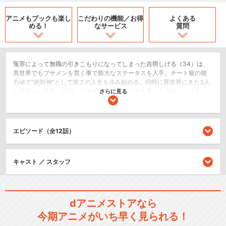
アニメもブックも
楽し
こだわりの機能／
お得
よくある
める！
なサービス
質問
冤罪によって無職の引きこもりになってしまった吉岡しげる（34）は、
異世界でもブサメンを貫く事で膨大なステータスを入手。チート級の能
力値で“絶対神”として第２の人生を歩み始める。同時に異世界にきた3人
の男女――聖華、誠司、リーズと行動を共にする事になるが、しげるに
さらに見る
は「女の子に触れるだけでHPが減ってしまう」という弱点が……。危険
回避のため早々にパーティーを離脱して一人旅をと思うしげるだったが
――？
エピソード（全12話）
SF/ファンタジー
コメディ/ギャグ
アクション/バトル
キャスト ／ スタッフ
閉じる
dアニメストアなら
今期アニメがいち早く見られる！