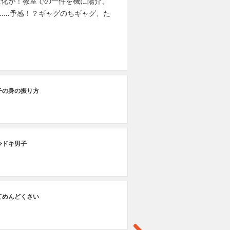
変化が！教室での一件を機に陽介、
……予感！？ギャグのちギャグ、た
第
子の身の振り方
ど
今ドキ男子
てめんどくさい