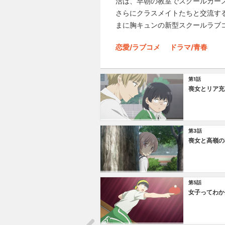
活は、早朝の教室でスクールカー
さらにクラスメイトたちと交流す
まに胸キュンの新型スクールラブ
恋愛/ラブコメ
ドラマ/青春
第1話
喪女とリア充
第3話
喪女と高嶺の
第5話
女子ってわか