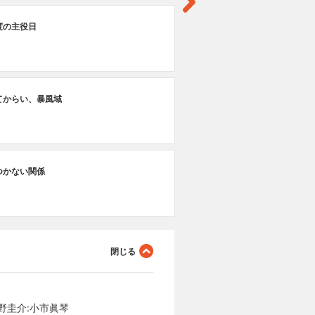
度の主役日
てからい、暴風域
つかない関係
野圭介:小市眞琴