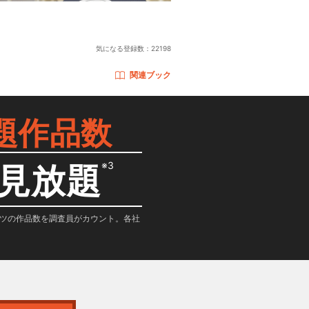
気になる登録数：
22198
関連ブック
題作品数
※3
見放題
テンツの作品数を調査員がカウント。各社