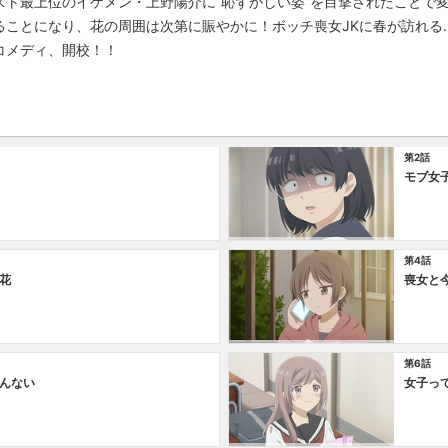
スト最上位のイケメン・上野陽介に”恥ずかしい姿”を目撃されたことで
ることになり、花の周囲は次第に賑やかに！ボッチ喪女JKに春が訪れる
コメディ、開校！！
第2話
モブ女
第4話
花
喪女と
第6話
んない
女子っ