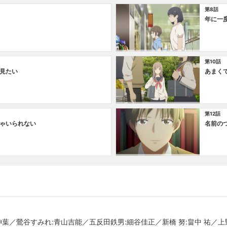
第8話
年に一
第10話
見たい
あまく
第12話
ゃいられない
名前の
神葉／鶯谷すみれ:青山吉能／五反田鉄男:細谷佳正／新橋 努:畠中 祐／上