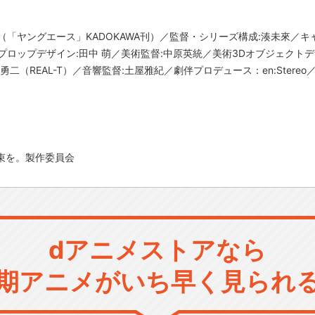
（「ヤングエース」KADOKAWA刊）／監督・シリーズ構成:湊未來／キ
プロップデザイン:田中 萌／美術監督:中原英統／美術3Dオブジェクトデ
二（REAL-T）／音響監督:土屋雅紀／劇伴プロデュース：en:Stere
花束を。製作委員会
dアニメストアなら
期アニメがいち早く見られ