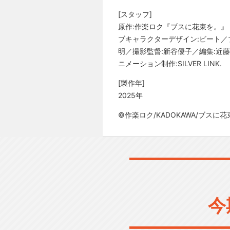
[スタッフ]
原作:作楽ロク『ブスに花束を。』
ブキャラクターデザイン:ビート／
明／撮影監督:新谷優子／編集:近藤勇
ニメーション制作:SILVER LINK.
[製作年]
2025年
©作楽ロク/KADOKAWA/ブスに
今