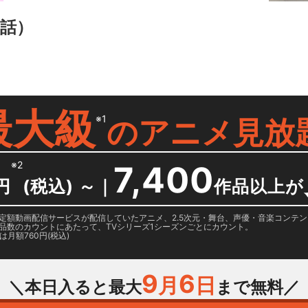
3話）
最大級
※1
の
アニメ見放
※2
7,400
円
(税込) ～
｜
作品以上が
日に国内定額動画配信サービスが配信していたアニメ、2.5次元・舞台、声優・音楽コン
品数のカウントにあたって、TVシリーズ1シーズンごとにカウント。
月額760円(税込)
9
6
月
日
＼本日入ると最大
まで無料／