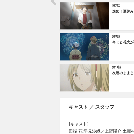
第7話
進め！夏休み
第9話
キミと花火が
第11話
友達のままじ
キャスト ／ スタッフ
[キャスト]
田端 花:早見沙織／上野陽介:土屋