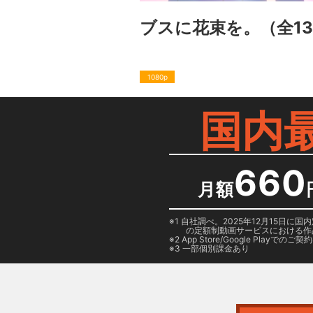
ブスに花束を。
（全1
1080p
国内
660
月額
1 自社調べ。2025年12月15
の定額制動画サービスにおける作
2
App Store/Google Play
でのご契約は
3 一部個別課金あり