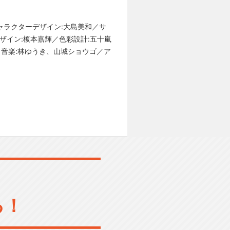
ャラクターデザイン:大島美和／サ
ザイン:榎本嘉輝／色彩設計:五十嵐
o／音楽:林ゆうき、山城ショウゴ／ア
る！