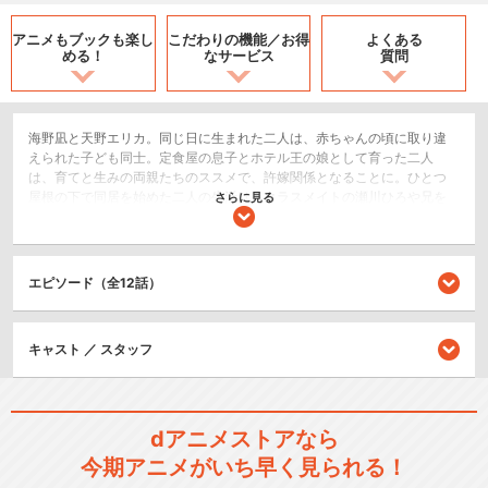
アニメもブックも
楽し
こだわりの機能／
お得
よくある
める！
なサービス
質問
海野凪と天野エリカ。同じ日に生まれた二人は、赤ちゃんの頃に取り違
えられた子ども同士。定食屋の息子とホテル王の娘として育った二人
は、育てと生みの両親たちのススメで、許嫁関係となることに。ひとつ
屋根の下で同居を始めた二人の生活は、クラスメイトの瀬川ひろや兄を
さらに見る
追って来た海野幸たちも巻き込んでいく。許嫁、想い人、血の繋がらな
い妹。凪を巡るちぐはぐな“四角関係”へ、今度は初恋の幼なじみがやって
来る!? 人生とラブが大交錯！「取り違え子」から始まる“五角関係”ラブコ
メディー！この夏に、運命はさらに大きく動き出す！
エピソード（全12話）
恋愛/ラブコメ
キャスト ／ スタッフ
シリーズ／関連のアニメ作品
カッコウの許嫁
dアニメストアなら
今期アニメがいち早く見られる！