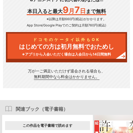
9
7
月
日
本日入ると最大
まで無料
※以降は月額660円(税込)がかかります。
App Store/Google Play
でのご契約は月額760円(税込)
ドコモのケータイ以外もOK
はじめての方は初月無料でおためし
※アプリから入会いただく場合は入会日から14日間無料
万が一ご満足いただけず
退会される場合も、
無料期間中なら料金はかかりません。
関連ブック（電子書籍）
この作品を電子書籍で読めます