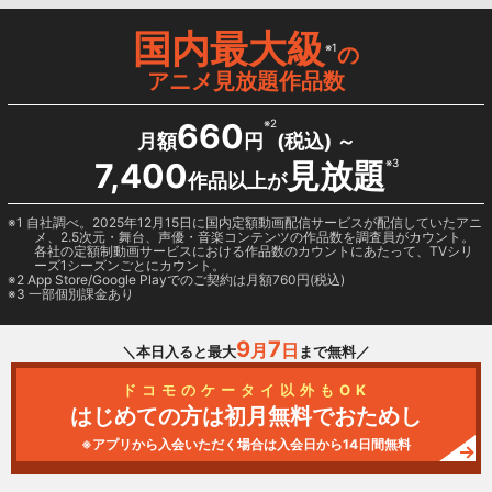
国内最大級
※1
の
アニメ見放題作品数
660
※2
月額
円
(税込) ～
7,400
見放題
※3
作品以上が
1 自社調べ。2025年12月15日に国内定額動画配信サービスが配信していたアニ
メ、2.5次元・舞台、声優・音楽コンテンツの作品数を調査員がカウント。
各社の定額制動画サービスにおける作品数のカウントにあたって、TVシリ
ーズ1シーズンごとにカウント。
2
App Store/Google Play
でのご契約は月額760円(税込)
3 一部個別課金あり
9
7
月
日
＼本日入ると最大
まで無料／
ドコモのケータイ以外もOK
はじめての方は初月無料でおためし
※アプリから入会いただく場合は入会日から14日間無料