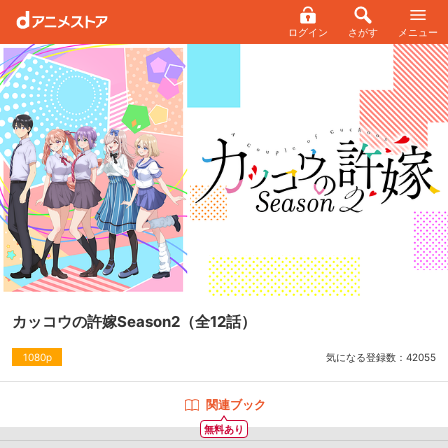
ログイン
さがす
メニュー
カッコウの許嫁Season2
（全12話）
気になる登録数：
42055
1080p
関連ブック
無料あり