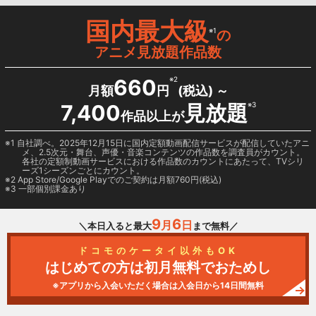
国内最大級
※1
の
アニメ見放題作品数
660
※2
月額
円
(税込) ～
7,400
見放題
※3
作品以上が
1 自社調べ。2025年12月15日に国内定額動画配信サービスが配信していたアニ
メ、2.5次元・舞台、声優・音楽コンテンツの作品数を調査員がカウント。
各社の定額制動画サービスにおける作品数のカウントにあたって、TVシリ
ーズ1シーズンごとにカウント。
2
App Store/Google Play
でのご契約は月額760円(税込)
3 一部個別課金あり
9
6
月
日
＼本日入ると最大
まで無料／
ドコモのケータイ以外もOK
はじめての方は初月無料でおためし
※アプリから入会いただく場合は入会日から14日間無料