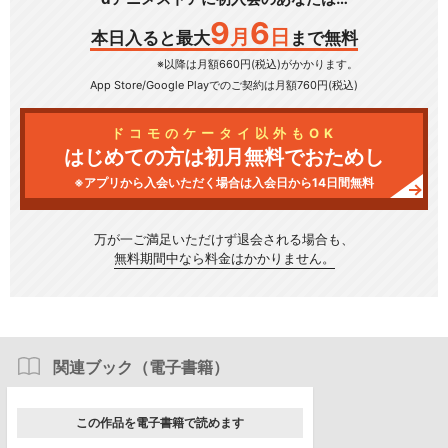
9
6
月
日
本日入ると最大
まで無料
※以降は月額660円(税込)がかかります。
App Store/Google Play
でのご契約は月額760円(税込)
ドコモのケータイ以外もOK
はじめての方は初月無料でおためし
※アプリから入会いただく場合は入会日から14日間無料
万が一ご満足いただけず
退会される場合も、
無料期間中なら料金はかかりません。
関連ブック（電子書籍）
この作品を電子書籍で読めます