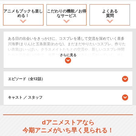
アニメもブックも
楽し
こだわりの機能／
お得
よくある
める！
なサービス
質問
ある日の出会いをきっかけに、コスプレを通して交流を深めていく喜多
川海夢(まりん)と五条新菜(わかな)。まだまだやりたいコスプレ、作りた
い衣装はいっぱい。クラスメイトたちとの交流や、新しいコスプレ仲間
たちとの出会いの中で、海夢と新菜の世界はさらに広がっていく。そし
さらに見る
て、新菜にドキドキのとまらない海夢の恋に進展はあるのか―！？『ヤ
ングガンガン』＆『マンガUP！』（ともにスクウェア・エニックス）に
て掲載の福田晋一による大人気原作が、CloverWorksの手により再びアニ
メ化！コスプレで広がる世界、見つけた自分――海夢と新菜のコスキュ
エピソード（全12話）
ン♡ストーリーは続く！
恋愛/ラブコメ
キャスト ／ スタッフ
ドラマ/青春
シリーズ／関連のアニメ作品
dアニメストアなら
その着せ替え人形は恋をする
今期アニメがいち早く見られる！