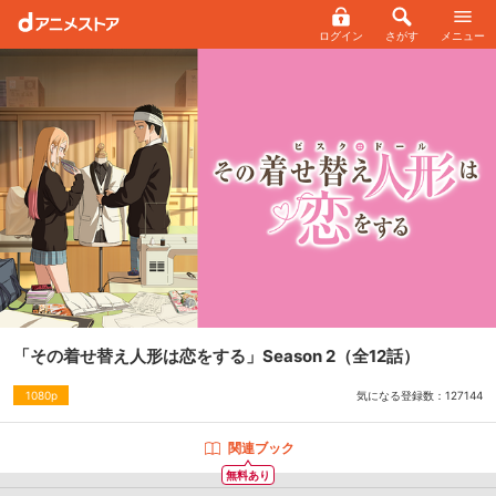
ログイン
さがす
メニュー
「その着せ替え人形は恋をする」Season 2
（全12話）
気になる登録数：
127144
1080p
関連ブック
無料あり