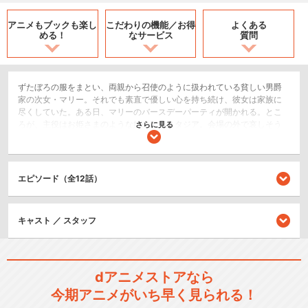
アニメもブックも
楽し
こだわりの機能／
お得
よくある
める！
なサービス
質問
ずたぼろの服をまとい、両親から召使のように扱われている貧しい男爵
家の次女・マリー。それでも素直で優しい心を持ち続け、彼女は家族に
尽くしていた。ある日、マリーのバースデーパーティが開かれる。とこ
ろが、主役はお姫さまのような姉のアナスタジア。会場の外で哀しそう
さらに見る
に佇むマリーは、偶然にも大富豪のキュロス・グラナド伯爵に遭遇す
る。お互いに惹かれ合い、マリーにひと目惚れしたグラナド伯爵だった
が、ある勘違いからマリーではなく、アナスタジアに求婚してしまう！
急速に進んでいく、グラナド伯爵と姉との婚約。しかしアナスタジアが
エピソード（全12話）
事故死してしまい、代わりにマリーが伯爵家へ嫁ぐことになり……!?勘違
いから始まる“ずたぼろ令嬢”のシンデレラストーリー、開幕！
恋愛/ラブコメ
キャスト ／ スタッフ
閉じる
dアニメストアなら
今期アニメがいち早く見られる！