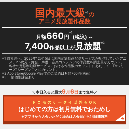
国内最大級
※1
の
アニメ見放題作品数
660
※2
月額
円
(税込) ～
7,400
見放題
※3
作品以上が
1 自社調べ。2025年12月15日に国内定額動画配信サービスが配信していたアニ
メ、2.5次元・舞台、声優・音楽コンテンツの作品数を調査員がカウント。
各社の定額制動画サービスにおける作品数のカウントにあたって、TVシリ
ーズ1シーズンごとにカウント。
2
App Store/Google Play
でのご契約は月額760円(税込)
3 一部個別課金あり
9
6
月
日
＼本日入ると最大
まで無料／
ドコモのケータイ以外もOK
はじめての方は初月無料でおためし
※アプリから入会いただく場合は入会日から14日間無料