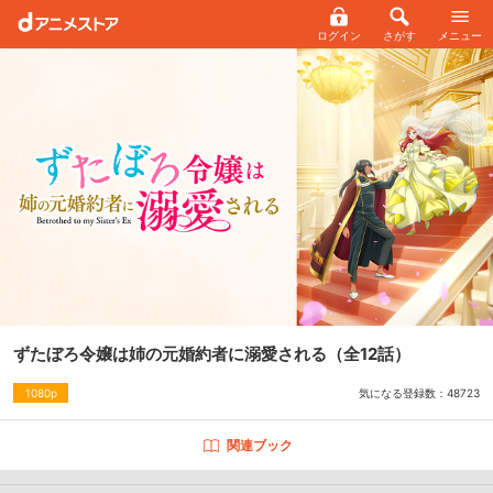
ログイン
さがす
メニュー
ずたぼろ令嬢は姉の元婚約者に溺愛される
（全12話）
気になる登録数：
48723
1080p
関連ブック