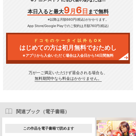
9
6
月
日
本日入ると最大
まで無料
※以降は月額660円(税込)がかかります。
App Store/Google Play
でのご契約は月額760円(税込)
ドコモのケータイ以外もOK
はじめての方は初月無料でおためし
※アプリから入会いただく場合は入会日から14日間無料
万が一ご満足いただけず
退会される場合も、
無料期間中なら料金はかかりません。
関連ブック（電子書籍）
この作品を電子書籍で読めます