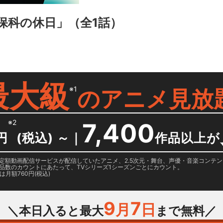
保科の休日」
（全1話）
最大級
※1
の
アニメ見放
※2
7,400
円
(税込) ～
｜
作品以上が
日に国内定額動画配信サービスが配信していたアニメ、2.5次元・舞台、声優・音楽コン
品数のカウントにあたって、TVシリーズ1シーズンごとにカウント。
月額760円(税込)
9
7
月
日
＼本日入ると最大
まで無料／