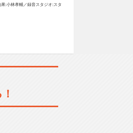
果:小林孝輔／録音スタジオ:スタ
る！