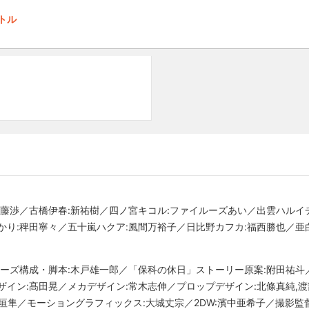
トル
加藤渉／古橋伊春:新祐樹／四ノ宮キコル:ファイルーズあい／出雲ハルイ
かり:稗田寧々／五十嵐ハクア:風間万裕子／日比野カフカ:福西勝也／亜
リーズ構成・脚本:木戸雄一郎／「保科の休日」ストーリー原案:附田祐斗
ザイン:髙田晃／メカデザイン:常木志伸／プロップデザイン:北條真純,
新垣隼／モーショングラフィックス:大城丈宗／2DW:濱中亜希子／撮影監