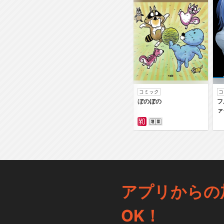
コミック
コ
ぼのぼの
フ
ァ
アプリからの
OK！