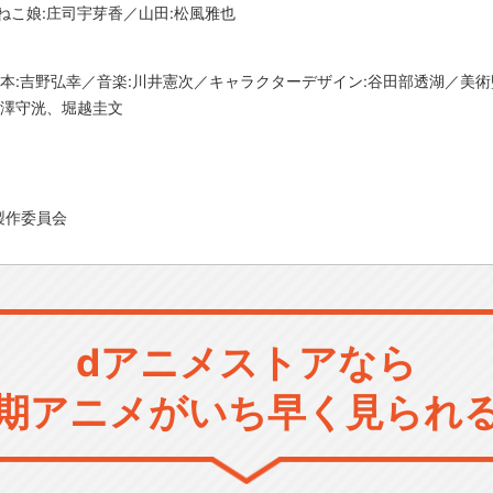
ねこ娘:庄司宇芽香／山田:松風雅也
脚本:吉野弘幸／音楽:川井憲次／キャラクターデザイン:谷田部透湖／美術
:澤守洸、堀越圭文
製作委員会
dアニメストアなら
期アニメがいち早く見られ