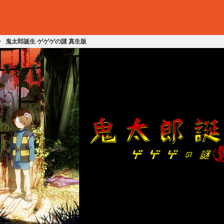
鬼太郎誕生 ゲゲゲの謎 真生版