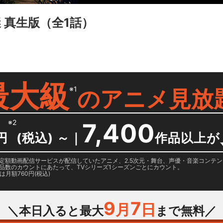
 真生版
（全1話）
最大級
※1
の
アニメ見放
※2
7,400
円
(税込) ～
｜
作品以上が
日に国内定額動画配信サービスが配信していたアニメ、2.5次元・舞台、声優・音楽コン
品数のカウントにあたって、TVシリーズ1シーズンごとにカウント。
月額760円(税込)
9
7
月
日
＼本日入ると最大
まで無料／