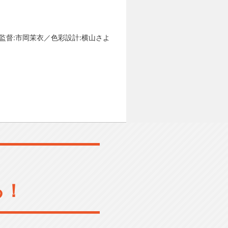
監督:市岡茉衣／色彩設計:横山さよ
る！