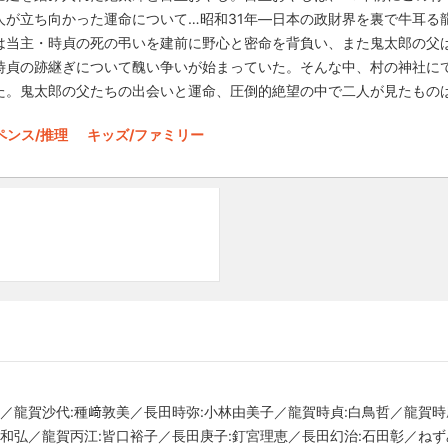
人が立ち向かった運命について…昭和31年―日本の政財界を裏で牛耳る
は当主・時貞の死の弔いを建前に野心と密命を背負い、また鬼太郎の父
時貞の跡継ぎについて醜い争いが始まっていた。そんな中、村の神社に
た。鬼太郎の父たちの出会いと運命、圧倒的絶望の中で二人が見たもの
ペンス/推理
キッズ/ファミリー
信／龍賀沙代:種﨑敦美／長田時弥:小林由美子／龍賀時貞:白鳥哲／龍賀時
路和弘／龍賀丙江:皆口裕子／長田庚子:釘宮理恵／長田幻治:石田彰／ねず