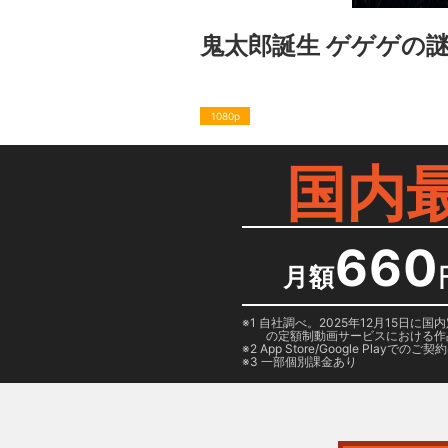
鬼太郎誕生 ゲゲゲの謎
1080p
国内
660
月額
1 自社調べ。2025年12月15
の定額制動画サービスにおける作
2
App Store/Google Play
でのご契約は
3 一部個別課金あり