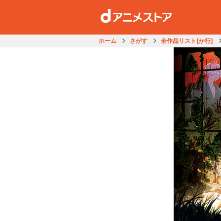
ホーム
さがす
全作品リスト[か行]