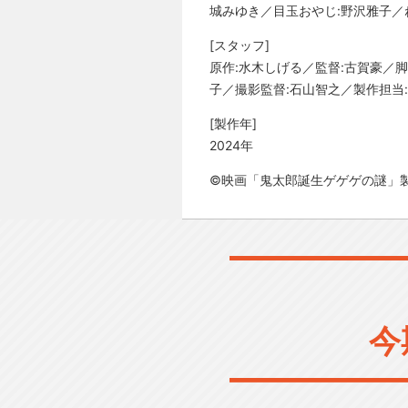
城みゆき／目玉おやじ:野沢雅子／
[スタッフ]
原作:水木しげる／監督:古賀豪／
子／撮影監督:石山智之／製作担当
[製作年]
2024年
©映画「鬼太郎誕生ゲゲゲの謎」
今