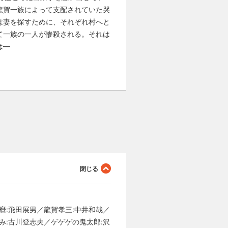
龍賀一族によって支配されていた哭
は妻を探すために、それぞれ村へと
て一族の一人が惨殺される。それは
は―
麿:飛田展男／龍賀孝三:中井和哉／
み:古川登志夫／ゲゲゲの鬼太郎:沢