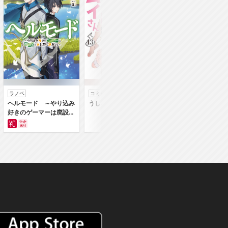
ラノベ
コミック
コミック
ヘルモード ～やり込み
うしろの正面カムイさん
うちの弟どもがすみ
好きのゲーマーは廃設定
ん
の異世界で無双する～