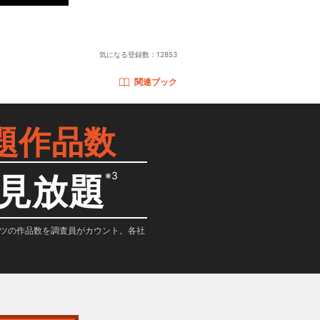
気になる登録数：
12853
関連ブック
題作品数
※3
見放題
テンツの作品数を調査員がカウント。各社