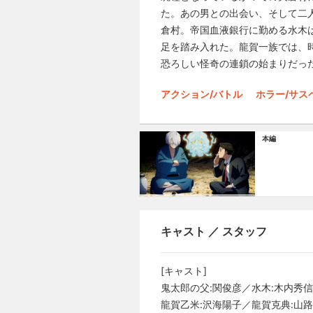
た。あの男との出会い、そして二
倉村。帝国血液銀行に勤める水木
足を踏み入れた。龍賀一族では、
恐ろしい怪奇の連鎖の始まりだっ
アクション/バトル
ホラー/サス
本編
キャスト ／ スタッフ
[キャスト]
鬼太郎の父:関俊彦／水木:木内秀
龍賀乙米:沢海陽子／龍賀克典:山