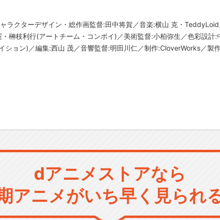
ャラクターデザイン・総作画監督:田中将賀／音楽:横山 克・TeddyLo
憲・榊枝利行(アートチーム・コンボイ)／美術監督:小柏弥生／色彩設計
ョン)／編集:西山 茂／音響監督:明田川仁／制作:CloverWorks／製作
dアニメストアなら
期アニメがいち早く見られ