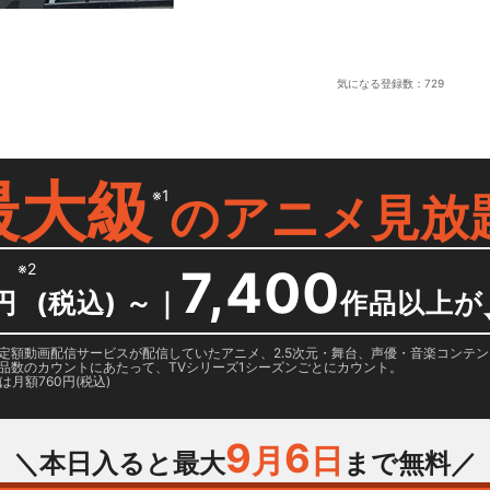
気になる登録数：
729
最大級
※1
の
アニメ見放
※2
7,400
円
(税込) ～
｜
作品以上が
日に国内定額動画配信サービスが配信していたアニメ、2.5次元・舞台、声優・音楽コン
品数のカウントにあたって、TVシリーズ1シーズンごとにカウント。
月額760円(税込)
9
6
月
日
＼本日入ると最大
まで無料／