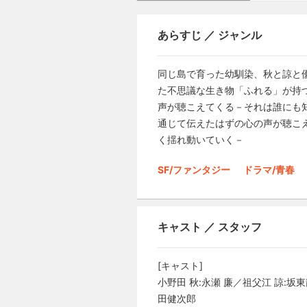
あらすじ ／ ジャンル
同じ島で育った幼馴染、秋と諒と
た不思議な生き物「ふれる」が持
声が聴こえてくる－それは誰にも
通じて伝えたはずの心の声が聴こ
く揺れ動いていく－
SF/ファンタジー
ドラマ/青春
キャスト ／ スタッフ
[キャスト]
小野田 秋:永瀬 廉／祖父江 諒:坂
田健次郎