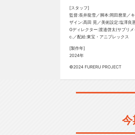
[スタッフ]
監督:長井龍雪／脚本:岡田麿里／キ
ザイン:髙田 晃／美術設定:塩澤良
Gディレクター:渡邉啓太(サブリメイシ
c.／配給:東宝・アニプレックス
[製作年]
2024年
©2024 FURERU PROJECT
今