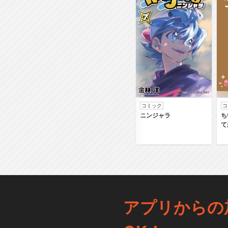
コミック
コ
ニンジャラ
ち
て
アプリからの