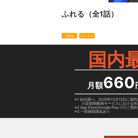
ふれる
（全1話）
1080p
レンタル
国内
660
月額
1 自社調べ。2025年12月15
の定額制動画サービスにおける作
2
App Store/Google Play
でのご契約は
3 一部個別課金あり