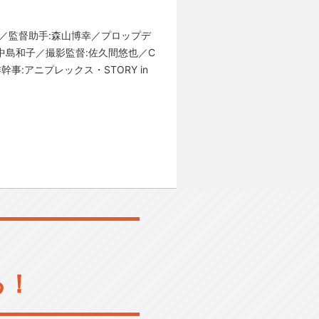
id／監督助手:森山博幸／プロップデ
:中島和子／撮影監督:佐久間悠也／C
幹事:アニプレックス・STORY in
る！