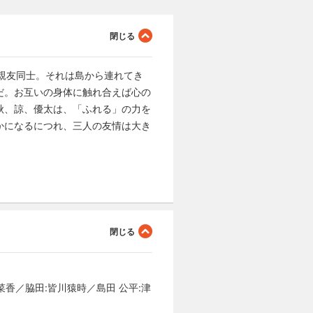
親友同士。それは島から連れてき
だ。お互いの身体に触れ合えば心の
秋、諒、優太は、「ふれる」の力を
かになるにつれ、三人の友情は大き
菜香／脇田:皆川猿時／島田 公平:津