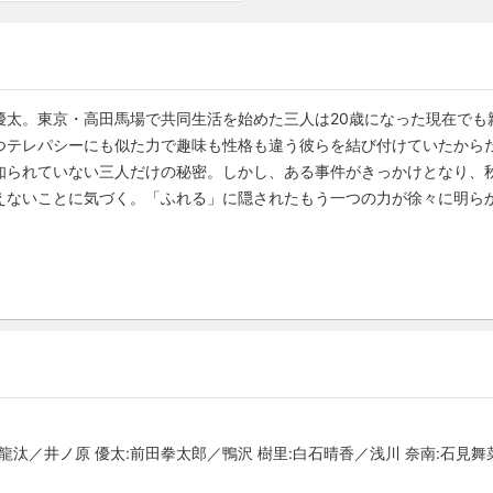
優太。東京・高田馬場で共同生活を始めた三人は20歳になった現在でも
つテレパシーにも似た力で趣味も性格も違う彼らを結び付けていたから
知られていない三人だけの秘密。しかし、ある事件がきっかけとなり、
えないことに気づく。「ふれる」に隠されたもう一つの力が徐々に明ら
東龍汰／井ノ原 優太:前田拳太郎／鴨沢 樹里:白石晴香／浅川 奈南:石見舞