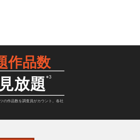
題作品数
※3
見放題
テンツの作品数を調査員がカウント。各社