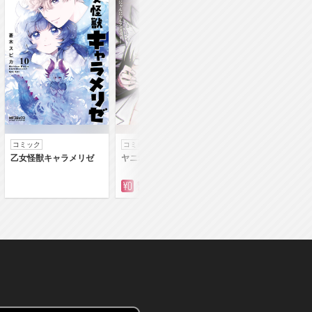
コミック
コミック
コミック
乙女怪獣キャラメリゼ
ヤニねこ
落第賢者の学院無
～二度目の転生、Ｓ
クチート魔術師冒険