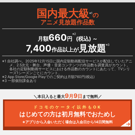
国内最大級
※1
の
アニメ見放題作品数
660
※2
月額
円
(税込) ～
7,400
見放題
※3
作品以上が
1 自社調べ。2025年12月15日に国内定額動画配信サービスが配信していたアニ
メ、2.5次元・舞台、声優・音楽コンテンツの作品数を調査員がカウント。
各社の定額制動画サービスにおける作品数のカウントにあたって、TVシリ
ーズ1シーズンごとにカウント。
2
App Store/Google Play
でのご契約は月額760円(税込)
3 一部個別課金あり
9
9
月
日
＼本日入ると最大
まで無料／
ドコモのケータイ以外もOK
はじめての方は初月無料でおためし
※アプリから入会いただく場合は入会日から14日間無料