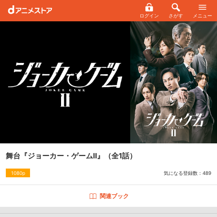
ログイン
さがす
メニュー
舞台『ジョーカー・ゲームⅡ』
（全1話）
気になる登録数：
489
1080p
関連ブック