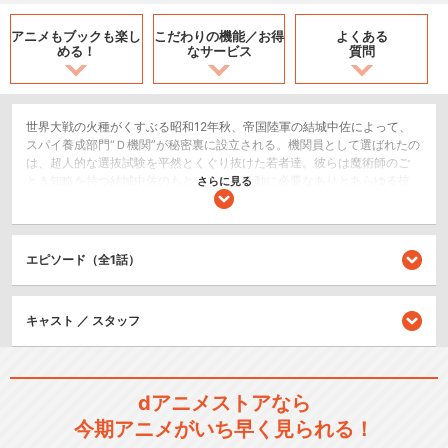
アニメもブックも
楽し
こだわりの機能／
お得
よくある
める！
なサービス
質問
世界大戦の火種がくすぶる昭和12年秋、帝国陸軍の結城中佐によって、
スパイ養成部門“Ｄ機関”が秘密裏に設立される。機関員として選ばれたの
は、超人的な選抜試験を平然とくぐり抜けた若者達。彼らは魔術師のご
とき知略を持つ結城中佐のもと、スパイ活動に必要なありとあらゆる技
さらに見る
術を身につけ、任地へと旅立っていく。「死ぬな、殺すな」——目立た
ぬことを旨とするスパイにとって、自決と殺人は最悪の選択肢であると
するＤ機関の思想は陸軍中枢部から猛反発を受けるが機関員達は世界中
で暗躍し始める。そんな“Ｄ機関”と真っ向から対立する、帝国陸軍の精神
エピソード（全1話）
を備え陸軍士官学校を卒業した生粋の陸軍軍人で構成され「躊躇なく殺
せ、潔く死ね」を掲げる諜報組織“風機関”が設立される。「ダブル・ジョ
ーカー」はいらない——どちらか失敗した方がスペアだ 諜報戦を制する
キャスト ／ スタッフ
のは、一体どちらか。
2.5次元舞台
dアニメストアなら
シリーズ／関連のアニメ作品
今期アニメがいち早く見られる！