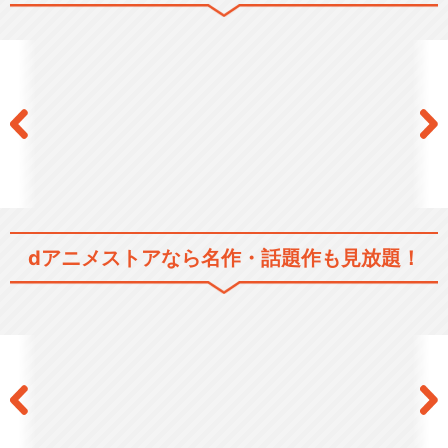
ジョーカー・ゲーム
舞台『ジョーカー・ゲーム』
dアニメストアなら
名作・話題作も見放題！
閉じる