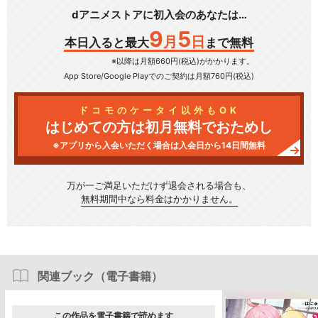
dアニメストアに初入会のあなたは…
9
5
月
日
本日入ると最大
まで無料
※以降は月額660円(税込)がかかります。
App Store/Google Play
でのご契約は月額760円(税込)
ドコモのケータイ以外もOK
はじめての方は初月無料でおためし
※アプリから入会いただく場合は入会日から14日間無料
万が一ご満足いただけず
退会される場合も、
無料期間中なら料金はかかりません。
関連ブック（電子書籍）
この作品を電子書籍で読めます