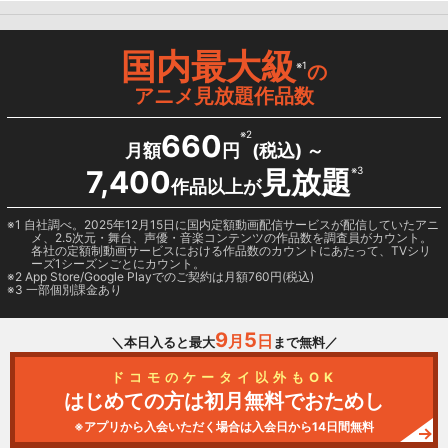
国内最大級
※1
の
アニメ見放題作品数
660
※2
月額
円
(税込) ～
7,400
見放題
※3
作品以上が
1 自社調べ。2025年12月15日に国内定額動画配信サービスが配信していたアニ
メ、2.5次元・舞台、声優・音楽コンテンツの作品数を調査員がカウント。
各社の定額制動画サービスにおける作品数のカウントにあたって、TVシリ
ーズ1シーズンごとにカウント。
2
App Store/Google Play
でのご契約は月額760円(税込)
3 一部個別課金あり
9
5
月
日
＼本日入ると最大
まで無料／
ドコモのケータイ以外もOK
はじめての方は初月無料でおためし
※アプリから入会いただく場合は入会日から14日間無料