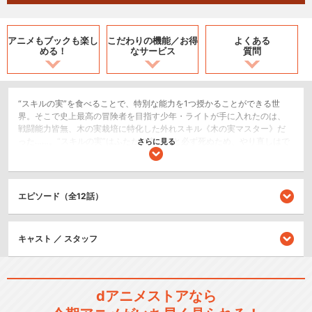
アニメもブックも
楽し
こだわりの機能／
お得
よくある
める！
なサービス
質問
“スキルの実”を食べることで、特別な能力を1つ授かることができる世
界。そこで史上最高の冒険者を目指す少年・ライトが手に入れたのは、
戦闘能力皆無、木の実栽培に特化した外れスキル《木の実マスター》だ
った……。“スキルの実”はふたたび食べると必ず死ぬため、やり直しはで
さらに見る
きない。一方、「一緒に冒険者になる」と約束した幼馴染・レーナは史
上最速でSランクになり、差が開いていく。農作業と剣の修行に打ち込む
日々を送るライトだがある日偶然、2つ目の“スキルの実”を食べてしまい
――「なんで死んでないんだ……！？」死亡フラグを回避したライトは、
エピソード（全12話）
《木の実マスター》の真の力を知ることになる。それは何回でも“スキル
の実”を食べられるという驚愕の能力だった！食べるたびに能力が無限追
加されるハイパーチート！！最下位スキルは最上位スキルだったの
キャスト ／ スタッフ
だ！！！最強へのサクセスファンタジーが、ついに待望のアニメ化！冒
険者になれないと言われた男による、歴史に名を残す冒険が、いま始ま
る……！
SF/ファンタジー
dアニメストアなら
アクション/バトル