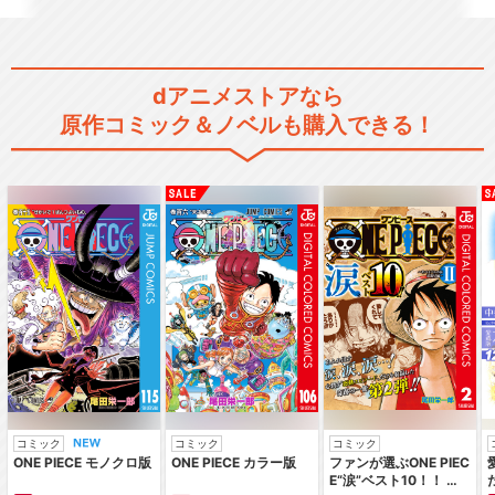
進撃の巨人 OAD イルゼの手
dアニメストアなら
帳 ―ある調査兵…
原作コミック＆ノベルも購入できる！
進撃の巨人 OAD 突然の来訪
者 ―苛まれる青…
進撃の巨人 OAD 困難
コミック
コミック
コミック
ONE PIECE モノクロ版
ONE PIECE カラー版
ファンが選ぶONE PIEC
E“涙”ベスト10！！ ～
進撃の巨人 OAD 悔いなき選