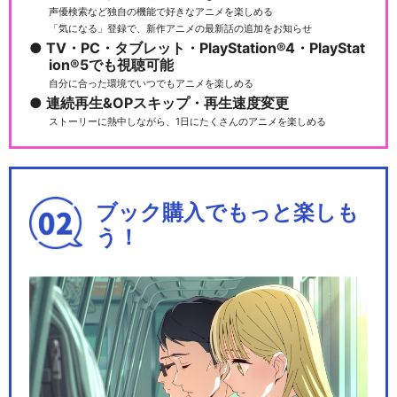
声優検索など独自の機能で好きなアニメを楽しめる
「気になる」登録で、新作アニメの最新話の追加をお知らせ
TV・PC・タブレット・PlayStation®4・PlayStat
ion®5でも視聴可能
「進撃の巨人」-the Musical-
自分に合った環境でいつでもアニメを楽しめる
連続再生&OPスキップ・再生速度変更
ストーリーに熱中しながら、1日にたくさんのアニメを楽しめる
「進撃の巨人」-the Musical-
（20…
ブック購入でもっと楽しも
う！
紅蓮の弓矢/Linked Horizon