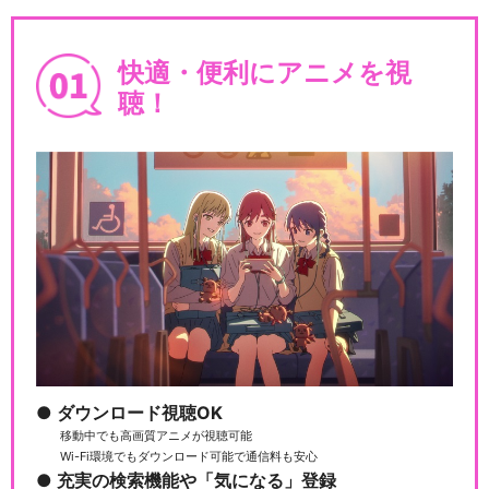
劇場版「進撃の巨人」Seaso
n 1 前編～紅…
快適・便利にアニメを視
聴！
劇場版「進撃の巨人」Seaso
n 1 後編～自…
劇場版「進撃の巨人」Seaso
n 2 ～覚醒の…
ダウンロード視聴OK
移動中でも高画質アニメが視聴可能
劇場版「進撃の巨人」～クロ
Wi-Fi環境でもダウンロード可能で通信料も安心
ニクル～
充実の検索機能や「気になる」登録