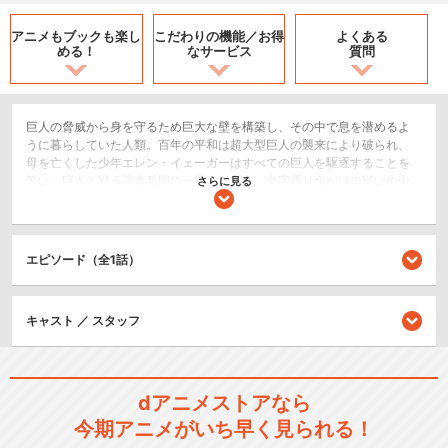
アニメもブックも
楽し
こだわりの機能／
お得
よくある
める！
なサービス
質問
巨人の脅威から身を守るため巨大な壁を構築し、その中で息を潜めるよ
うに暮らしていた人類。百年の平和は超大型巨人の襲来により破られ、
母を亡くした少年エレン・イェーガーはすべての巨人を駆逐することを
誓い、巨人と戦う調査兵団の一員となった。文字通り命がけの戦いの中
さらに見る
でエレンは自らも巨人となる能力を得て、人類の勝利に貢献しながらも
少しずつ世界の真実へと近づいていく。やがて時は流れ、壁の外へと出
たエレンは調査兵団の仲間と袂を分かち、ある恐るべき計画を実行す
る。無数の巨人を率いて、この世界の生きとし生けるものすべてを踏み
エピソード（全1話）
潰す「地鳴らし」。ミカサやアルミンをはじめとした残された者たちは
世界を滅ぼそうとするエレンを止めるべく、最後の戦いに挑む。
アクション/バトル
キャスト ／ スタッフ
SF/ファンタジー
ドラマ/青春
dアニメストアなら
シリーズ／関連のアニメ作品
今期アニメがいち早く見られる！