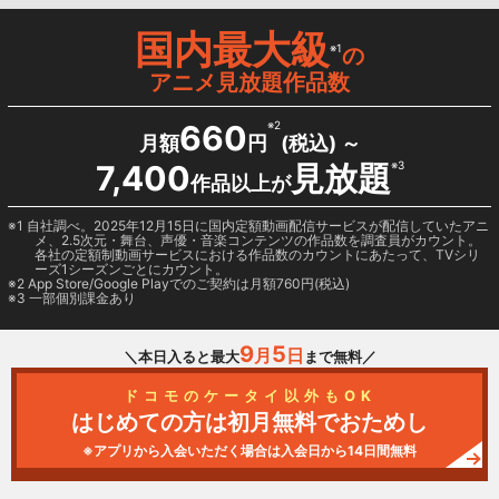
国内最大級
※1
の
アニメ見放題作品数
660
※2
月額
円
(税込) ～
7,400
見放題
※3
作品以上が
1 自社調べ。2025年12月15日に国内定額動画配信サービスが配信していたアニ
メ、2.5次元・舞台、声優・音楽コンテンツの作品数を調査員がカウント。
各社の定額制動画サービスにおける作品数のカウントにあたって、TVシリ
ーズ1シーズンごとにカウント。
2
App Store/Google Play
でのご契約は月額760円(税込)
3 一部個別課金あり
9
5
月
日
＼本日入ると最大
まで無料／
ドコモのケータイ以外もOK
はじめての方は初月無料でおためし
※アプリから入会いただく場合は入会日から14日間無料