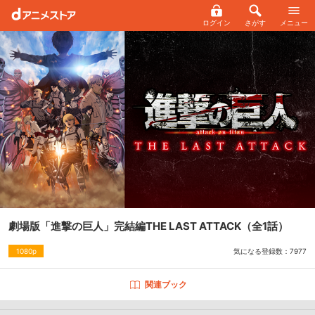
ログイン
さがす
メニュー
劇場版「進撃の巨人」完結編THE LAST ATTACK
（全1話）
気になる登録数：
7977
1080p
関連ブック