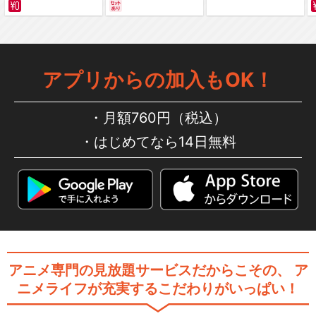
サバイバルの海 超新星
択
編～ カラー版
アプリからの加入もOK！
進撃！巨人中学校
月額760円（税込）
はじめてなら14日無料
進撃の巨人 OAD Wall Sina,G
oo…
進撃の巨人 OAD Lost in the
c…
アニメ専門の見放題サービスだからこその、
ア
ニメライフが充実するこだわりがいっぱい！