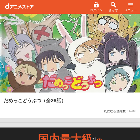
ログイン
さがす
メニュー
だめっこどうぶつ
（全26話）
気になる登録数：
4940
国内最大級
※1