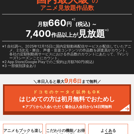
の
アニメ見放題作品数
660
※2
月額
円
(税込) ～
7,400
見放題
※3
作品以上が
1 自社調べ。2025年12月15日に国内定額動画配信サービスが配信していたアニ
メ、2.5次元・舞台、声優・音楽コンテンツの作品数を調査員がカウント。
各社の定額制動画サービスにおける作品数のカウントにあたって、TVシリ
ーズ1シーズンごとにカウント。
2
App Store/Google Play
でのご契約は月額760円(税込)
3 一部個別課金あり
9
6
月
日
＼本日入ると最大
まで無料／
ドコモのケータイ以外もOK
はじめての方は初月無料でおためし
※アプリから入会いただく場合は入会日から14日間無料
アニメもブックも
楽し
こだわりの機能／
お得
よくある