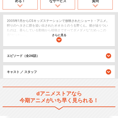
める！
なサービス
質問
2005年1月からCSキッズステーションで放映されたショート・アニメ。
狩りのヘタさに群を追い出されたオオカミのうる野くん。彼が辿りつい
たのは、暮らしている動物から植物まですべてダメダメな“だめっこの
森"だった……。
さらに見る
コメディ/ギャグ
日常/ほのぼの
エピソード（全26話）
ショート
閉じる
キャスト ／ スタッフ
dアニメストアなら
今期アニメがいち早く見られる！