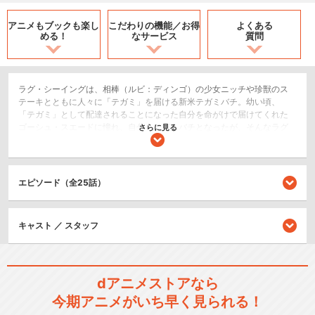
アニメもブックも
楽し
こだわりの機能／
お得
よくある
める！
なサービス
質問
ラグ・シーイングは、相棒（ルビ：ディンゴ）の少女ニッチや珍獣のス
テーキとともに人々に「テガミ」を届ける新米テガミバチ。幼い頃、
「テガミ」として配達されることになった自分を命がけで届けてくれた
ゴーシュ・スエードに憧れ、自分もテガミバチとなったが、そんなラグ
さらに見る
に突きつけられたのは、ゴーシュは既にテガミバチを解雇されたという
事実だった。首都に渡り「こころ」を失い姿を消したとされるゴーシュ
を、必ず連れ戻すと誓うラグ。だが無情にも、ついに再会を果たしたゴ
ーシュは自らを略奪者（ルビ：マローダー）・ノワールと名乗り、ラグ
エピソード（全25話）
に銃口を向けるのだった――。
SF/ファンタジー
キャスト ／ スタッフ
アクション/バトル
ドラマ/青春
dアニメストアなら
シリーズ／関連のアニメ作品
今期アニメがいち早く見られる！