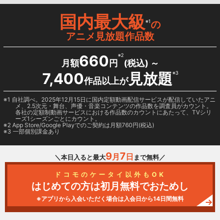
国内最大級
※1
の
アニメ見放題作品数
660
※2
月額
円
(税込) ～
7,400
見放題
※3
作品以上が
1 自社調べ。2025年12月15日に国内定額動画配信サービスが配信していたアニ
メ、2.5次元・舞台、声優・音楽コンテンツの作品数を調査員がカウント。
各社の定額制動画サービスにおける作品数のカウントにあたって、TVシリ
ーズ1シーズンごとにカウント。
2
App Store/Google Play
でのご契約は月額760円(税込)
3 一部個別課金あり
9
7
月
日
＼本日入ると最大
まで無料／
ドコモのケータイ以外もOK
はじめての方は初月無料でおためし
※アプリから入会いただく場合は入会日から14日間無料