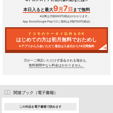
9
7
月
日
本日入ると最大
まで無料
※以降は月額660円(税込)がかかります。
App Store/Google Play
でのご契約は月額760円(税込)
ドコモのケータイ以外もOK
はじめての方は初月無料でおためし
※アプリから入会いただく場合は入会日から14日間無料
万が一ご満足いただけず
退会される場合も、
無料期間中なら料金はかかりません。
関連ブック（電子書籍）
この作品を電子書籍で読めます