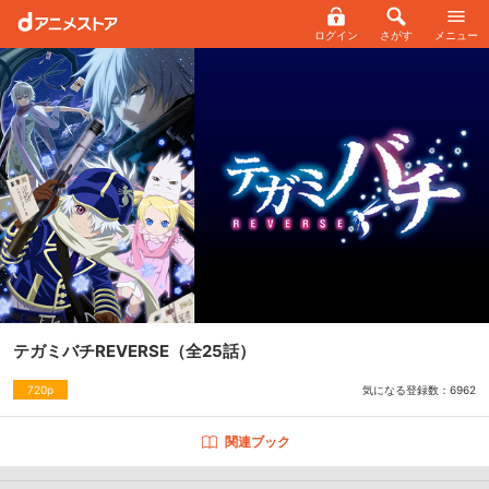
ログイン
さがす
メニュー
テガミバチREVERSE
（全25話）
気になる登録数：
6962
720p
関連ブック