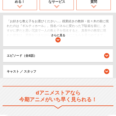
める！
なサービス
質問
「お好きな教え子をお選びください…」残業続きの教師・佐々木の前に現
れたのは『ギルティホール』。指名パネルに変わった下駄箱を前に、さ
すがに夢だと思い冗談で一人の教え子を指名すると、真夜中の教室に現
れた彼女は、悪態をつきながら恥ずかしそうにこちらを見つめてきて…
さらに見る
「さっさと終わらせるから。我慢するとか無しな。」教師と教え子、禁
断のカンケイ…。全てが許される『ギルティホール』へようこそ――
恋愛/ラブコメ
エピソード（全8話）
ショート
閉じる
キャスト ／ スタッフ
dアニメストアなら
今期アニメがいち早く見られる！