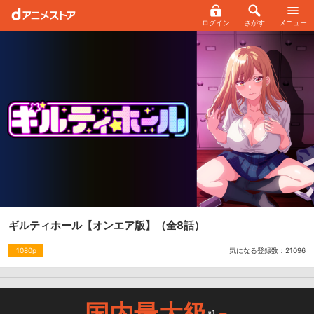
ログイン
さがす
メニュー
ギルティホール【オンエア版】
（全8話）
気になる登録数：
21096
1080p
国内最大級
※1