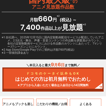
の
アニメ見放題作品数
660
※2
月額
円
(税込) ～
7,400
見放題
※3
作品以上が
1 自社調べ。2025年12月15日に国内定額動画配信サービスが配信していたアニ
メ、2.5次元・舞台、声優・音楽コンテンツの作品数を調査員がカウント。
各社の定額制動画サービスにおける作品数のカウントにあたって、TVシリ
ーズ1シーズンごとにカウント。
2
App Store/Google Play
でのご契約は月額760円(税込)
3 一部個別課金あり
9
6
月
日
＼本日入ると最大
まで無料／
ドコモのケータイ以外もOK
はじめての方は初月無料でおためし
※アプリから入会いただく場合は入会日から14日間無料
アニメもブックも
楽し
こだわりの機能／
お得
よくある