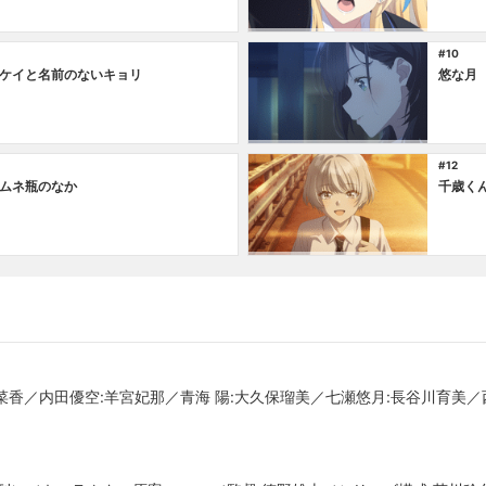
#10
ケイと名前のないキョリ
悠な月
#12
ムネ瓶のなか
千歳く
舞菜香／内田優空:羊宮妃那／青海 陽:大久保瑠美／七瀬悠月:長谷川育美