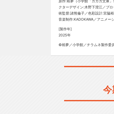
原作:裕夢（小学館「ガガガ文庫」
クターデザイン:木野下澄江／プロッ
術監督:諸熊倫子／色彩設計:宮脇
音楽制作:KADOKAWA／アニメーショ
[製作年]
2025年
©裕夢／小学館／チラムネ製作委
今