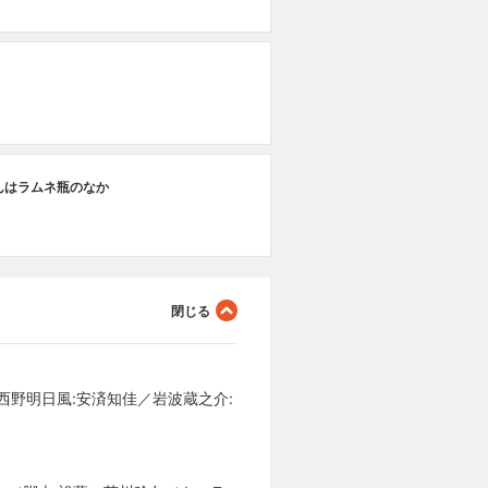
んはラムネ瓶のなか
／西野明日風:安済知佳／岩波蔵之介: