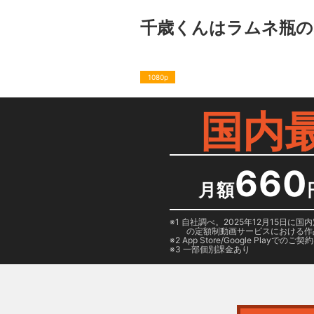
千歳くんはラムネ瓶の
1080p
国内
660
月額
1 自社調べ。2025年12月15
の定額制動画サービスにおける作
2
App Store/Google Play
でのご契約は
3 一部個別課金あり