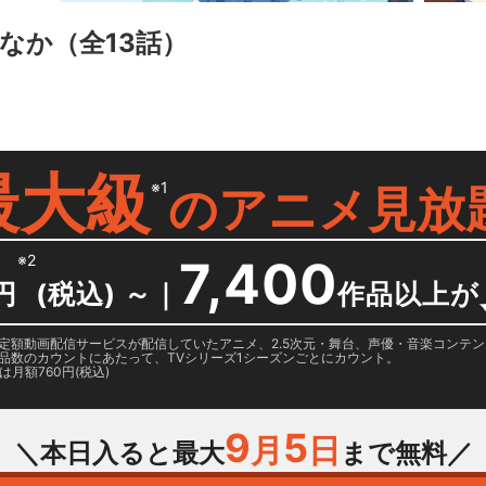
なか
（全13話）
最大級
※1
の
アニメ見放
※2
7,400
円
(税込) ～
｜
作品以上が
日に国内定額動画配信サービスが配信していたアニメ、2.5次元・舞台、声優・音楽コン
品数のカウントにあたって、TVシリーズ1シーズンごとにカウント。
月額760円(税込)
9
5
月
日
＼本日入ると最大
まで無料／