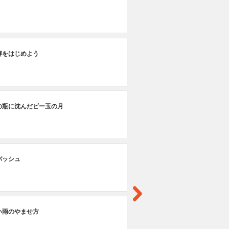
#1
解をはじめよう
千
の瓶に沈んだビー玉の月
バッシュ
い雨のやませ方