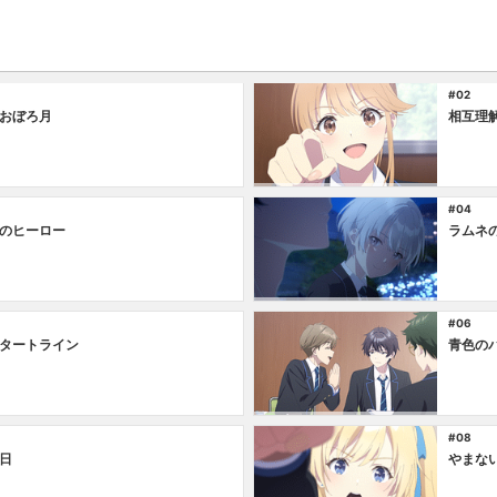
#02
おぼろ月
相互理
#04
のヒーロー
ラムネ
#06
タートライン
青色の
#08
日
やまな