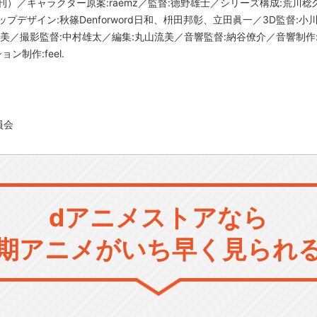
刊）／キャラクター原案:raemz／監督:德野雄士／シリーズ構成:荒川
プデザイン:秋篠Denforword日和、枡田邦彰、立田眞一／3D監督:
裕美／撮影監督:中村雄太／編集:丸山流美／音響監督:納谷僚介／音響制作
ン制作:feel.
員会
dアニメストアなら
期アニメがいち早く見られ