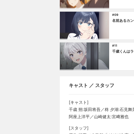
#09
名前あるカン
#11
千歳くんはラ
キャスト ／ スタッフ
[キャスト]
千歳 朔:坂田将吾／柊 夕湖:石見
阿座上洋平／山崎健太:宮﨑雅也
[スタッフ]