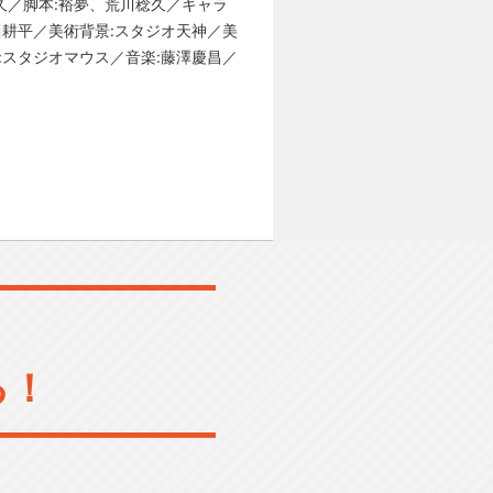
稔久／脚本:裕夢、荒川稔久／キャラ
小川耕平／美術背景:スタジオ天神／美
:スタジオマウス／音楽:藤澤慶昌／
る！