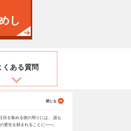
めし
よくある
質問
注目を集める彼の周りには、 誰も
徒の更生を頼まれることに——。