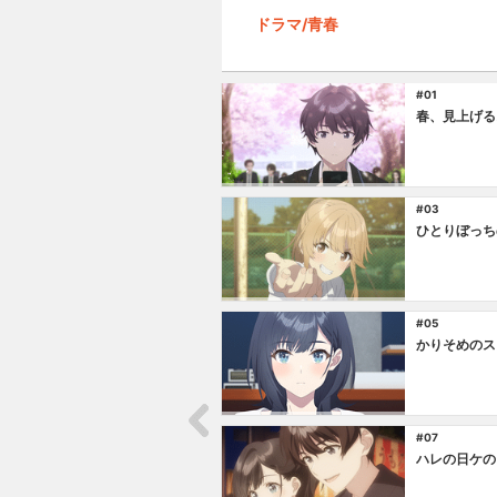
ドラマ/青春
#01
春、見上げる
#03
ひとりぼっち
#05
かりそめのス
#07
ハレの日ケの