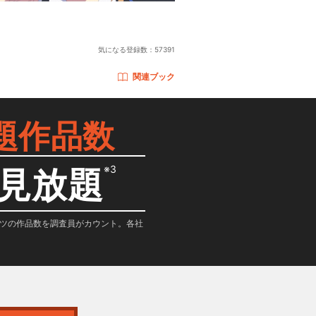
気になる登録数：
57391
関連ブック
題作品数
※3
見放題
テンツの作品数を調査員がカウント。各社