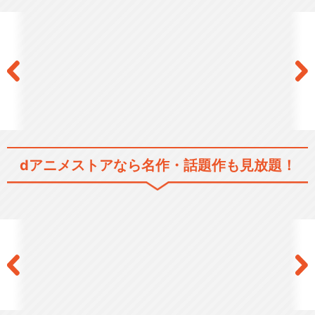
幻日のヨハネ -The Story of t
h…
閉じる
dアニメストアなら
名作・話題作も見放題！