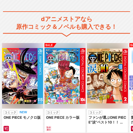
dアニメストアなら
原作コミック＆ノベルも購入できる！
コミック
コミック
コミック
ONE PIECE モノクロ版
ONE PIECE カラー版
ファンが選ぶONE PIEC
E“涙”ベスト10！！ ～
サバイバルの海 超新星
編～ カラー版