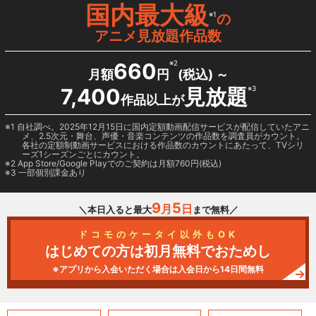
国内最大級
※1
の
アニメ見放題作品数
660
※2
月額
円
(税込) ～
7,400
見放題
※3
作品以上が
1 自社調べ。2025年12月15日に国内定額動画配信サービスが配信していたアニ
メ、2.5次元・舞台、声優・音楽コンテンツの作品数を調査員がカウント。
各社の定額制動画サービスにおける作品数のカウントにあたって、TVシリ
ーズ1シーズンごとにカウント。
2
App Store/Google Play
でのご契約は月額760円(税込)
3 一部個別課金あり
9
5
月
日
＼本日入ると最大
まで無料／
ドコモのケータイ以外もOK
はじめての方は初月無料でおためし
※アプリから入会いただく場合は入会日から14日間無料