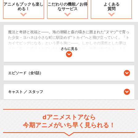
アニメもブックも
楽し
こだわりの機能／
お得
よくある
める！
なサービス
質問
魔法と奇跡と祝福と――。海の潮騒と森の囁きに囲まれた“ヌマヅ”で育っ
た少女・ヨハネは小さな町に馴染めず“トカイ”へと飛び立っていく。「ト
カイでビッグになる」という夢を胸に――。しかしその漠然とした夢は
まだ「音」に成りきれていない。心は音であり、世界は歌である。人も
さらに見る
獣も、木も海も、みな、音を持つ。八百万がすべからく持つ音は集まっ
ては散って、やがて音楽を成していく――。世界の中でどんな音を立て
るのか、どんな音楽に成るのか。心の音を探す旅は、意外なスタートを
切る。帰郷から始まる物語、『幻日のヨハネ -SUNSHINE in the MIRROR
エピソード（全1話）
-』
SF/ファンタジー
キャスト ／ スタッフ
シリーズ／関連のアニメ作品
幻日のヨハネ -SUNSHINE in t
dアニメストアなら
he…
今期アニメがいち早く見られる！