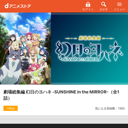
ログイン
さがす
メニュー
劇場総集編 幻日のヨハネ -SUNSHINE in the MIRROR-
（全1
話）
気になる登録数：
1583
1080p