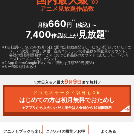
の
アニメ見放題作品数
660
※2
月額
円
(税込) ～
7,400
見放題
※3
作品以上が
1 自社調べ。2025年12月15日に国内定額動画配信サービスが配信していたアニ
メ、2.5次元・舞台、声優・音楽コンテンツの作品数を調査員がカウント。
各社の定額制動画サービスにおける作品数のカウントにあたって、TVシリ
ーズ1シーズンごとにカウント。
2
App Store/Google Play
でのご契約は月額760円(税込)
3 一部個別課金あり
9
9
月
日
＼本日入ると最大
まで無料／
ドコモのケータイ以外もOK
はじめての方は初月無料でおためし
※アプリから入会いただく場合は入会日から14日間無料
アニメもブックも
楽し
こだわりの機能／
お得
よくある