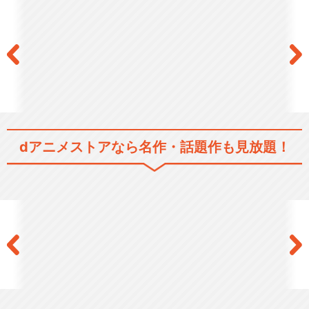
Spookiz Season 3／スプー
キッズ…
dアニメストアなら
名作・話題作も見放題！
Spookiz Cookie／スプーキッ
ズ ク…
Spookiz -Monsters Awake…