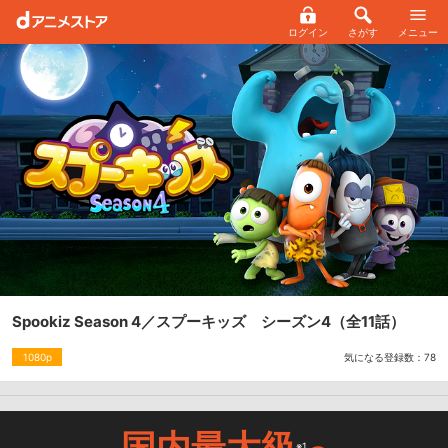
ログイン
さがす
メニュー
Spookiz Season 4／スプーキッズ シーズン4
（全11話）
気になる登録数：
78
1080p
国内最大級
※1