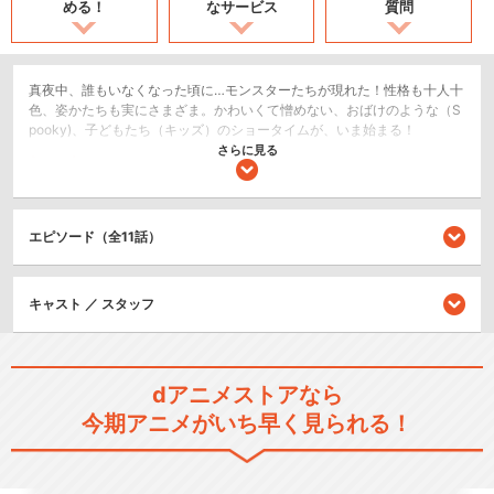
める！
なサービス
質問
真夜中、誰もいなくなった頃に…モンスターたちが現れた！​性格も十人十
色、姿かたちも実にさまざま。​かわいくて憎めない、おばけのような（S
pooky)、子どもたち（キッズ）の​ショータイムが、いま始まる！​
さらに見る
ショート
キッズ/ファミリー
SF/ファンタジー
エピソード（全11話）
シリーズ／関連のアニメ作品
キャスト ／ スタッフ
Spookiz／スプーキッズ
dアニメストアなら
今期アニメがいち早く見られる！
Spookiz Season 2／スプーキ
ッズ…