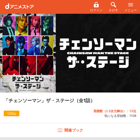
ログイン
さがす
メニュー
「チェンソーマン」ザ・ステージ
（全1話）
視聴数（2.5次元舞台）：13位
1080p
気になる登録数：
1109
関連ブック