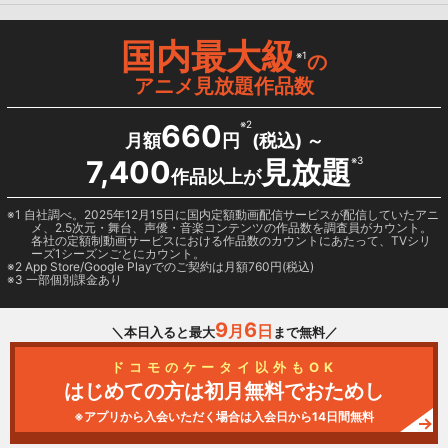
国内最大級
※1
の
アニメ見放題作品数
660
※2
月額
円
(税込) ～
7,400
見放題
※3
作品以上が
1 自社調べ。2025年12月15日に国内定額動画配信サービスが配信していたアニ
メ、2.5次元・舞台、声優・音楽コンテンツの作品数を調査員がカウント。
各社の定額制動画サービスにおける作品数のカウントにあたって、TVシリ
ーズ1シーズンごとにカウント。
2
App Store/Google Play
でのご契約は月額760円(税込)
3 一部個別課金あり
9
6
月
日
＼本日入ると最大
まで無料／
ドコモのケータイ以外もOK
はじめての方は初月無料でおためし
※アプリから入会いただく場合は入会日から14日間無料