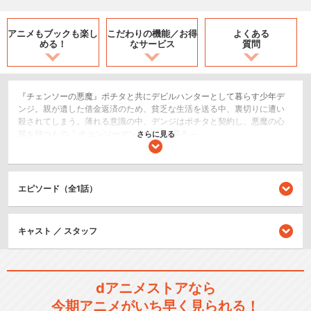
アニメもブックも
楽し
こだわりの機能／
お得
よくある
める！
なサービス
質問
『チェンソーの悪魔』ポチタと共にデビルハンターとして暮らす少年デ
ンジ。親が遺した借金返済のため、貧乏な生活を送る中、裏切りに遭い
殺されてしまう。薄れる意識の中、デンジはポチタと契約し、悪魔の心
臓を持つもの『 チェンソーマン 』として蘇る ─ 。
さらに見る
2.5次元舞台
シリーズ／関連のアニメ作品
エピソード（全1話）
チェンソーマン
キャスト ／ スタッフ
dアニメストアなら
今期アニメがいち早く見られる！
『チェンソーマン 総集篇』