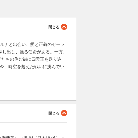
のルナと出会い、愛と正義のセーラ
を探し出し、護る使命がある。一方、
ぎたちの住む街に四天王を送り込
が今、時空を越えた戦いに挑んでい
水野亜美＞小川 彩（乃木坂46）＜