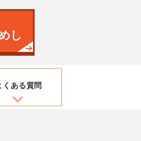
めし
よくある
質問