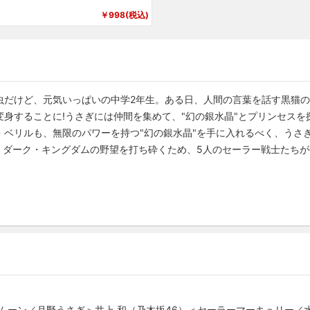
￥998(税込)
虫だけど、元気いっぱいの中学2年生。ある日、人間の言葉を話す黒猫
身することに!うさぎには仲間を集めて、"幻の銀水晶"とプリンセス
・ベリルも、無限のパワーを持つ"幻の銀水晶"を手に入れるべく、うさ
。ダーク・キングダムの野望を打ち砕くため、5人のセーラー戦士たち
ラームーン／月野うさぎ＞井上 和（乃木坂46）＜セーラーマーキュリー／