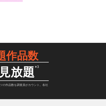
題作品数
※3
見放題
テンツの作品数を調査員がカウント。各社