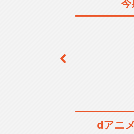
今
dアニ