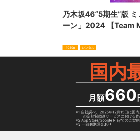
乃木坂46“5期生”版
ーン」2024 【Team
1080p
レンタル
国内
660
月額
1 自社調べ。2025年12月15
の定額制動画サービスにおける作
2
App Store/Google Play
でのご契約は
3 一部個別課金あり