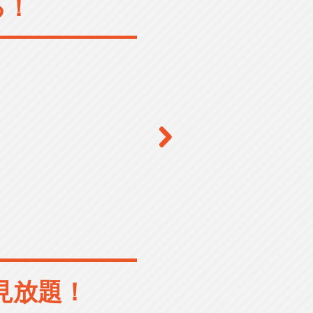
る！
見放題！