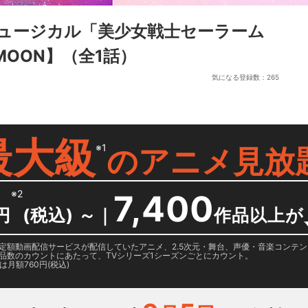
 ミュージカル「美少女戦士セーラーム
 MOON】
（全1話）
気になる登録数：
265
最大級
※1
の
アニメ見放
※2
7,400
円
(税込) ～
｜
作品以上が
日に国内定額動画配信サービスが配信していたアニメ、2.5次元・舞台、声優・音楽コン
品数のカウントにあたって、TVシリーズ1シーズンごとにカウント。
月額760円(税込)