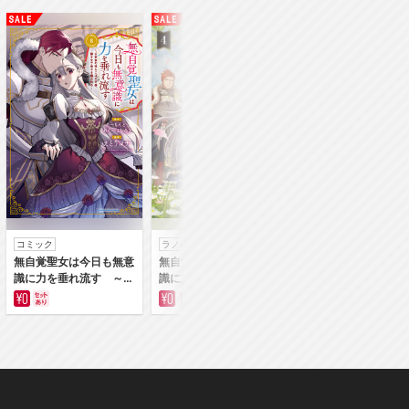
コミック
ラノベ
コミック
無自覚聖女は今日も無意
無自覚聖女は今日も無意
身代わり令嬢を救っ
識に力を垂れ流す ～公
識に力を垂れ流す 今代
は冷酷無慈悲な氷の
爵家の落ちこぼれ令嬢、
の聖女は姉ではなく、妹
の愛でした【単行本
嫁ぎ先で幸せを掴み取る
の私だったみたいです
～