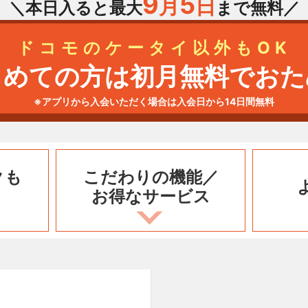
9
5
月
日
＼本日入ると最大
まで無料／
ドコモのケータイ以外もOK
じめての方は初月無料でおた
※アプリから入会いただく場合は入会日から14日間無料
クも
こだわりの機能／
お得なサービス