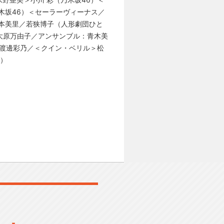
木坂46）＜セーラーヴィーナス／
本美里／若狭博子（人形劇団ひと
大原万由子／アンサンブル：青木美
里 渡邊彩乃／＜クイン・ベリル＞松
6）