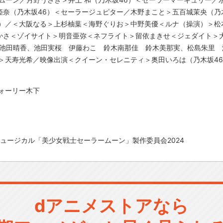
姫奈（乃木坂46）＜セーラージュピター／木野まこと＞五百城茉央（乃
6）／＜大阪なる＞上杉柚葉＜海野ぐりお＞中野美優＜ルナ（操演）＞松
かさ＜ゾイサイト＞明音亜弥＜ネフライト＞留依まきせ＜ジェダイト＞
mane 池田晴香、池田実桜 伊藤わこ 鈴木南那佳 鈴木美那実、松島朱
＞天寿光希／映像出演＜クイーン・セレニティ＞奥田いろは（乃木坂4
ウォーリー木下
ミュージカル「美少女戦士セーラームーン」製作委員会2024
dアニメストアなら