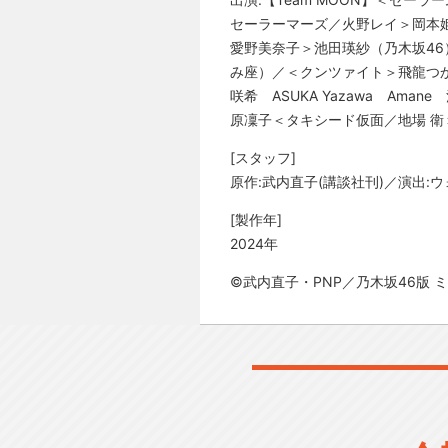
セーラーマーズ／火野レイ＞岡本
愛野美奈子＞池田瑛紗（乃木坂4
み座）／＜クンツァイト＞飛龍つ
咲希 ASUKA Yazawa A
原凜子＜タキシード仮面／地場 衛
[スタッフ]
原作:武内直子(講談社刊)／演出:
[製作年]
2024年
©武内直子・PNP／乃木坂46版 