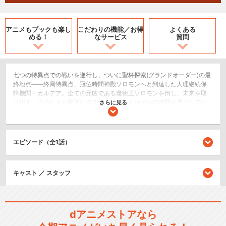
アニメもブックも
楽し
こだわりの機能／
お得
よくある
める！
なサービス
質問
七つの特異点での戦いを遂行し、ついに聖杯探索(グランドオーダー)の最
終地点――終局特異点、冠位時間神殿ソロモンへと到達した人理継続保
障機関・カルデア。全ての元凶である魔術王ソロモンを倒し、未来を取
り戻す。そのときを間近に控えた一行は、それぞれの時間を過ごしてい
さらに見る
た。ロマニ・アーキマンは自分がこれから行うであろう選択に、マシュ
は限りのある命に、思いを馳せる。そして最後の作戦を控えた藤丸は、
新たな礼装に身を包もうとしていた。これまでに得た多くの出会い、そ
して多くの未来を賭け、藤丸とマシュはついに最後の作戦へと赴く……。
エピソード（全1話）
©TYPE-MOON / FGO7 ANIME PROJECT
SF/ファンタジー
キャスト ／ スタッフ
アクション/バトル
ドラマ/青春
dアニメストアなら
シリーズ／関連のアニメ作品