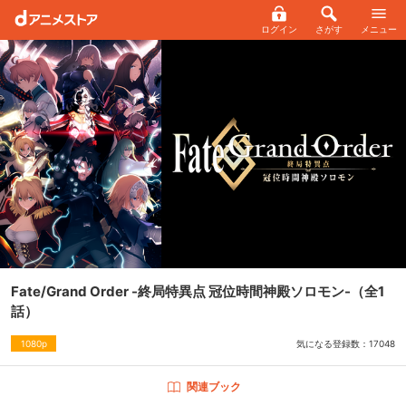
ログイン
さがす
メニュー
Fate/Grand Order -終局特異点 冠位時間神殿ソロモン-
（全1
話）
気になる登録数：
17048
1080p
関連ブック