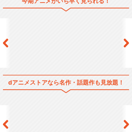
今期アニメがいち早く見られる！
Fate/stay night
TVアニメ「Fate/stay night
[…
Fate/Zero
dアニメストアなら
名作・話題作も見放題！
Fate/Apocrypha