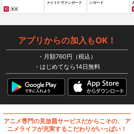
ァイト‼ ヴァンガード
ンガード
I…
劇場版「Fate/stay night [H
アプリからの加入もOK！
e…
月額760円（税込）
はじめてなら14日無料
劇場版「Fate/stay night [H
e…
劇場版「Fate/stay night [H
e…
アニメ専門の見放題サービスだからこその、
ア
ニメライフが充実するこだわりがいっぱい！