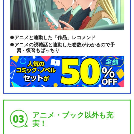
【男性マスター】Fate/Gran
d Orde…
アニメと連動した「作品」レコメンド
【女性マスター】Fate/Gran
d Orde…
アニメの視聴話と連動した巻数がわかるので予
習・復習もばっちり
【男性マスター】Fate/Gran
d Orde…
【女性マスター】Fate/Gran
アニメ・ブック以外も充
d Orde…
実！