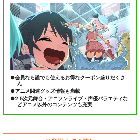
【男性マスター】Fate/Gran
d Orde…
【女性マスター】Fate/Gran
d Orde…
会員なら誰でも使えるお得なクーポン盛りだくさ
ん
アニメ関連グッズ情報も満載
閉じる
2.5次元舞台・アニソンライブ・声優バラエティな
どアニメ以外のコンテンツも充実