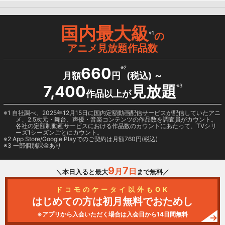
国内最大級
※1
の
アニメ見放題作品数
660
※2
月額
円
(税込) ～
7,400
見放題
※3
作品以上が
1 自社調べ。2025年12月15日に国内定額動画配信サービスが配信していたアニ
メ、2.5次元・舞台、声優・音楽コンテンツの作品数を調査員がカウント。
各社の定額制動画サービスにおける作品数のカウントにあたって、TVシリ
ーズ1シーズンごとにカウント。
2
App Store/Google Play
でのご契約は月額760円(税込)
3 一部個別課金あり
9
7
月
日
＼本日入ると最大
まで無料／
ドコモのケータイ以外もOK
はじめての方は初月無料でおためし
※アプリから入会いただく場合は入会日から14日間無料