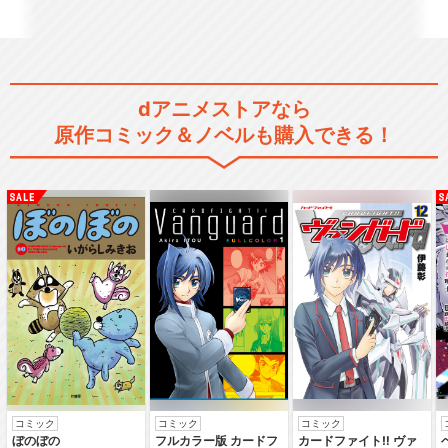
Fate/EXTRA Last Encore
dアニメストアなら
原作コミック＆ノベルも購入できる！
Fate/strange Fake -Whis…
TVアニメ『Fate/strange Fa
ke』
コミック
コミック
コミック
劇場版Fate/stay night UNL
ぼのぼの
フルカラー版 カードフ
カードファイト‼ ヴァ