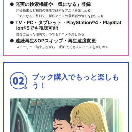
充実の検索機能や「気になる」登録
声優検索など独自の機能で好きなアニメを楽しめる
「気になる」登録で、新作アニメの最新話の追加をお知らせ
TV・PC・タブレット・PlayStation®4・PlayStat
劇場版 Fate/Grand Order -
ion®5でも視聴可能
神…
自分に合った環境でいつでもアニメを楽しめる
連続再生&OPスキップ・再生速度変更
ストーリーに熱中しながら、1日にたくさんのアニメを楽しめる
Fate/Grand Carnival 1st…
ブック購入でもっと楽しも
う！
Fate/Grand Carnival 2nd…