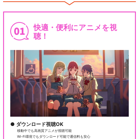
Fate/Grand Order -First…
快適・便利にアニメを視
聴！
Fate/Grand Order -MOON
L…
Fate/Grand Order -絶対魔獣
戦…
ダウンロード視聴OK
劇場版 Fate/Grand Order -
移動中でも高画質アニメが視聴可能
神…
Wi-Fi環境でもダウンロード可能で通信料も安心