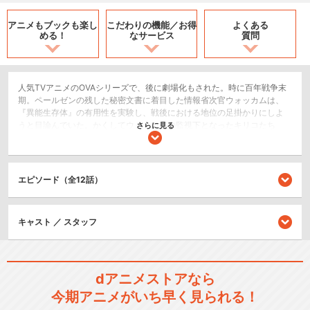
アニメもブックも
楽し
こだわりの機能／
お得
よくある
める！
なサービス
質問
人気TVアニメのOVAシリーズで、後に劇場化もされた。時に百年戦争末
期。ペールゼンの残した秘密文書に着目した情報省次官ウォッカムは、
『異能生存体』の有用性を実験し、戦後における地位の足掛かりにしよ
うと目論んでいた。かくしてウォッカムの監視下となったキリコたち
さらに見る
は、次々と過酷な戦場を転戦させられる…。
SF/ファンタジー
ロボット/メカ
エピソード（全12話）
戦争/ミリタリー
キャスト ／ スタッフ
シリーズ／関連のアニメ作品
装甲騎兵ボトムズ
dアニメストアなら
今期アニメがいち早く見られる！