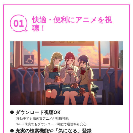
快適・便利にアニメを視
装甲騎兵ボトムズ 幻影篇
聴！
閉じる
ダウンロード視聴OK
移動中でも高画質アニメが視聴可能
Wi-Fi環境でもダウンロード可能で通信料も安心
充実の検索機能や「気になる」登録