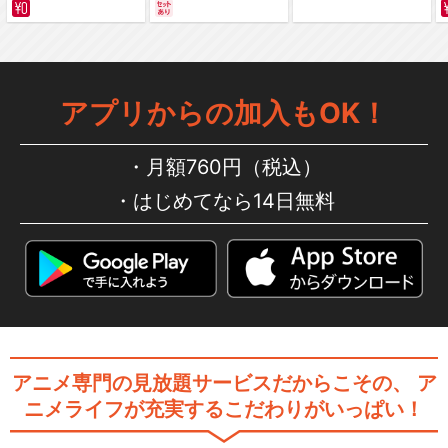
サバイバルの海 超新星
編～ カラー版
装甲騎兵ボトムズ Case;IRVI
NE
アプリからの加入もOK！
ボトムズファインダー
月額760円（税込）
はじめてなら14日無料
装甲騎兵ボトムズ 孤影再び
アニメ専門の見放題サービスだからこその、
ア
装甲騎兵ボトムズ 再編集版
ニメライフが充実するこだわりがいっぱい！