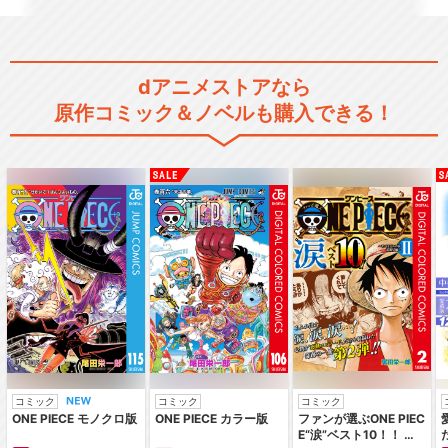
レッドショルダー
dアニメストアなら
装甲騎兵ボトムズ ビッグバト
原作コミック＆ノベルも購入できる！
ル
装甲騎兵ボトムズ レッドショ
ルダードキュメント…
装甲騎兵ボトムズ ペールゼ
ン・ファイルズ 劇場版
コミック
コミック
コミック
ONE PIECE モノクロ版
ONE PIECE カラー版
ファンが選ぶONE PIEC
E“涙”ベスト10！！ ～