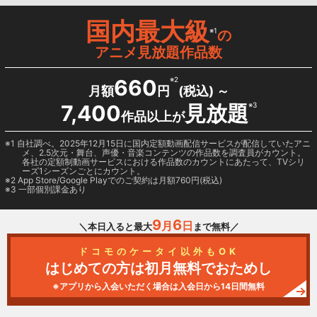
国内最大級
※1
の
アニメ見放題作品数
660
※2
月額
円
(税込) ～
7,400
見放題
※3
作品以上が
1 自社調べ。2025年12月15日に国内定額動画配信サービスが配信していたアニ
メ、2.5次元・舞台、声優・音楽コンテンツの作品数を調査員がカウント。
各社の定額制動画サービスにおける作品数のカウントにあたって、TVシリ
ーズ1シーズンごとにカウント。
2
App Store/Google Play
でのご契約は月額760円(税込)
3 一部個別課金あり
9
6
月
日
＼本日入ると最大
まで無料／
ドコモのケータイ以外もOK
はじめての方は初月無料でおためし
※アプリから入会いただく場合は入会日から14日間無料