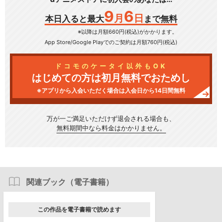
9
6
月
日
本日入ると最大
まで無料
※以降は月額660円(税込)がかかります。
App Store/Google Play
でのご契約は月額760円(税込)
ドコモのケータイ以外もOK
はじめての方は初月無料でおためし
※アプリから入会いただく場合は入会日から14日間無料
万が一ご満足いただけず
退会される場合も、
無料期間中なら料金はかかりません。
関連ブック（電子書籍）
この作品を電子書籍で読めます