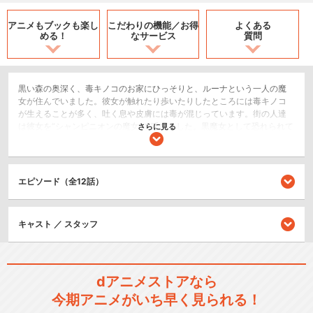
アニメもブックも
楽し
こだわりの機能／
お得
よくある
める！
なサービス
質問
黒い森の奥深く、毒キノコのお家にひっそりと、ルーナという一人の魔
女が住んでいました。彼女が触れたり歩いたりしたところには毒キノコ
が生えることが多く、吐く息や皮膚には毒が混じっています。街の人達
は彼女を“シャンピニオンの魔女”と呼びました。黒魔女として恐れられて
さらに見る
いる彼女に、近づく者は誰一人いません。ルーナは今日も薬を売るため
に街へと向かいます。彼女の薬は万能薬として大人気で、手にした人は
みな口をそろえて感謝の言葉を述べます。しかし、みな誰が薬を作って
いるか知りません。それでもルーナは、今日も薬を作り続けます。そん
エピソード（全12話）
なある日のこと。人の温もりを知らない孤独なルーナに、夢のような出
会いが訪れて……。恋と冒険と感動の魔法ファンタジーが、いま幕を開け
る！──これは、心優しい黒魔女・ルーナとそれを取り巻く人々の、それ
キャスト ／ スタッフ
ぞれの愛の物語。
SF/ファンタジー
恋愛/ラブコメ
dアニメストアなら
閉じる
今期アニメがいち早く見られる！