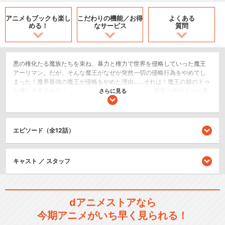
アニメもブックも
楽し
こだわりの機能／
お得
よくある
める！
なサービス
質問
悪の権化たる魔族たちを束ね、暴力と権力で世界を侵略していった魔王
アーリマン。だが、そんな魔王がなぜか突然一切の侵略行為をやめてし
まった！魔界最強の魔王が侵略をやめた理由……それは！魔王の娘のドゥ
が優しすぎるから！…………………………………………。魔王の娘のドゥが優
さらに見る
しすぎるから!!魔族として生まれながらもドゥの優しさはまさに天井知ら
ず。その優しさと言ったら、凶悪な魔族も、凶暴な魔物も、奴隷の人間
も、不倶戴天の敵である天使ですらもホワホワに癒やしてしまうほど。
娘がこんな調子では、魔王も心配で心配で侵略どころではなくなったの
エピソード（全12話）
だ。苦悩する魔王の姿に、側近のジャヒーはドゥを立派な魔族にしてみ
せると決意し、様々な試練を与えることに。だが、その試練がますます
ドゥの優しさを広げることになることをジャヒーはまだ知らない……。そ
キャスト ／ スタッフ
してそんなドゥの優しさは、この決して優しくない世界に小さな波紋を
起こして――
SF/ファンタジー
コメディ/ギャグ
dアニメストアなら
今期アニメがいち早く見られる！
日常/ほのぼの