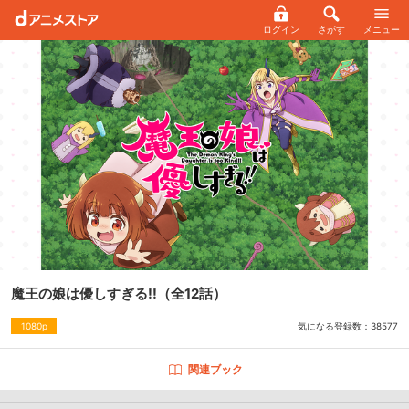
ログイン
さがす
メニュー
魔王の娘は優しすぎる!!
（全12話）
気になる登録数：
38577
1080p
関連ブック