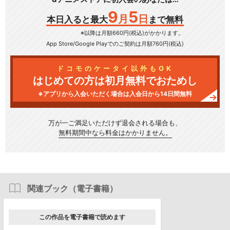
9
5
月
日
本日入ると最大
まで無料
※以降は月額660円(税込)がかかります。
App Store/Google Play
でのご契約は月額760円(税込)
ドコモのケータイ以外もOK
はじめての方は初月無料でおためし
※アプリから入会いただく場合は入会日から14日間無料
万が一ご満足いただけず
退会される場合も、
無料期間中なら料金はかかりません。
関連ブック（電子書籍）
この作品を電子書籍で読めます