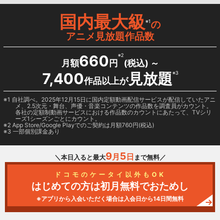
国内最大級
※1
の
アニメ見放題作品数
660
※2
月額
円
(税込) ～
7,400
見放題
※3
作品以上が
1 自社調べ。2025年12月15日に国内定額動画配信サービスが配信していたアニ
メ、2.5次元・舞台、声優・音楽コンテンツの作品数を調査員がカウント。
各社の定額制動画サービスにおける作品数のカウントにあたって、TVシリ
ーズ1シーズンごとにカウント。
2
App Store/Google Play
でのご契約は月額760円(税込)
3 一部個別課金あり
9
5
月
日
＼本日入ると最大
まで無料／
ドコモのケータイ以外もOK
はじめての方は初月無料でおためし
※アプリから入会いただく場合は入会日から14日間無料