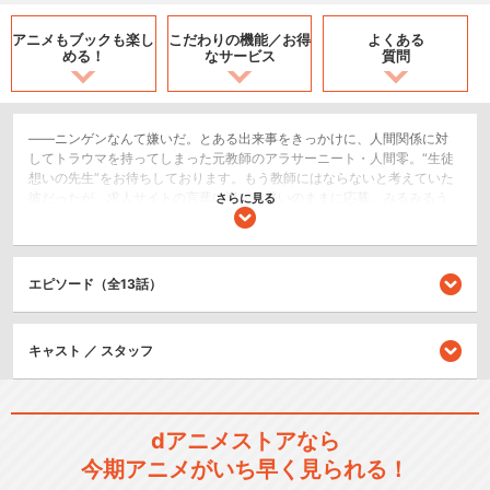
アニメもブックも
楽し
こだわりの機能／
お得
よくある
める！
なサービス
質問
――ニンゲンなんて嫌いだ。とある出来事をきっかけに、人間関係に対
してトラウマを持ってしまった元教師のアラサーニート・人間零。“生徒
想いの先生”をお待ちしております。もう教師にはならないと考えていた
彼だったが、求人サイトの言葉に導かれ勢いのままに応募。みるみるう
さらに見る
ちに面接を通過し、山中にある自然豊かな学校へ勤めることになる。し
かしそこは、人外の女の子たちが人間になるための学校で――!?彼の前に
現れるのは、人魚族に人狼、ウサギ、鳥……。なぜ彼女たちは人間になり
たいのか？ 彼の嫌いな人間のどこに惹かれたのか？これは、異世界フ
エピソード（全13話）
ァンタジーでも、人生やり直し転生でもない。少し変わった学校で、一
人の教師が人間に憧れる人外女子たちと送る学園“ヒューマン”ドラマであ
る――
キャスト ／ スタッフ
ドラマ/青春
SF/ファンタジー
dアニメストアなら
閉じる
今期アニメがいち早く見られる！