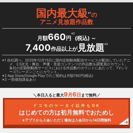
国内最大級
※1
の
アニメ見放題作品数
660
※2
月額
円
(税込) ～
7,400
見放題
※3
作品以上が
1 自社調べ。2025年12月15日に国内定額動画配信サービスが配信していたアニ
メ、2.5次元・舞台、声優・音楽コンテンツの作品数を調査員がカウント。
各社の定額制動画サービスにおける作品数のカウントにあたって、TVシリ
ーズ1シーズンごとにカウント。
2
App Store/Google Play
でのご契約は月額760円(税込)
3 一部個別課金あり
9
6
月
日
＼本日入ると最大
まで無料／
ドコモのケータイ以外もOK
はじめての方は初月無料でおためし
※アプリから入会いただく場合は入会日から14日間無料