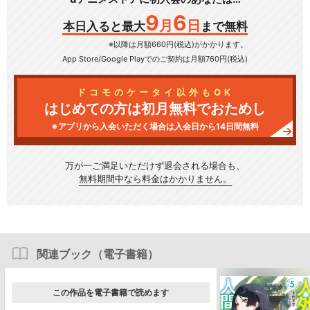
9
6
月
日
本日入ると最大
まで無料
※以降は月額660円(税込)がかかります。
App Store/Google Play
でのご契約は月額760円(税込)
ドコモのケータイ以外もOK
はじめての方は初月無料でおためし
※アプリから入会いただく場合は入会日から14日間無料
万が一ご満足いただけず
退会される場合も、
無料期間中なら料金はかかりません。
関連ブック（電子書籍）
この作品を電子書籍で読めます