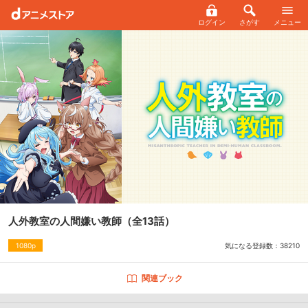
ログイン
さがす
メニュー
人外教室の人間嫌い教師
（全13話）
気になる登録数：
38210
1080p
関連ブック