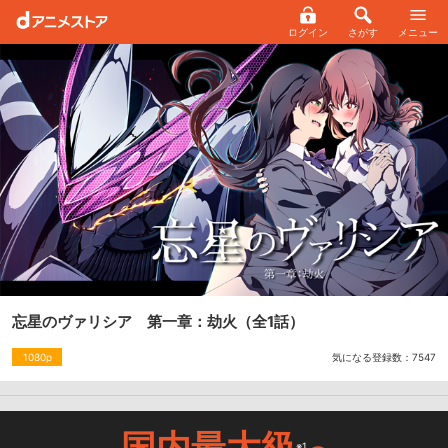
ログイン
さがす
メニュー
忘星のヴァリシア 第一章：劫火
（全1話）
気になる登録数：
7547
1080p
国内最大級
※1