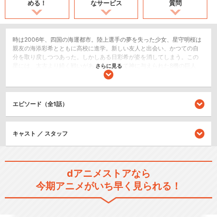
める！
なサービス
質問
時は2006年、四国の海運都市。陸上選手の夢を失った少女、星守明桜は
親友の海添彩希とともに高校に進学。新しい友人と出会い、かつての自
分を取り戻しつつあった。しかしある日彩希が姿を消してしまう。この
星には、太古より続く戦いがあった。かつて神に与えられた8機の巨人
さらに見る
〈星辰機〉。『これに乗り、百年に一度現れる〈簒奪者〉より生命の火
を守れ』その言葉に従い、星辰機に選ばれた乗り手は戦い抜いてきた。
それから幾星霜。全ての星辰機が斃れてから百年。次の百年を繋ぐため
建造された巨大ロボット〈星辰機・デスタニア・レプリカ〉の「精神燃
エピソード（全1話）
料」として捧げられた彩希の魂に選ばれ、明桜は全生命を守る戦いに身
を投じる。彩希とともにいるために。彩希へ一歩踏み出すために。そし
てもう一度、自分を信じるために。彩希の運命を奪い奇跡の熱量が爆ぜ
キャスト ／ スタッフ
た時、存在しない9番目の巨人が目覚める。其は〈ヴァリシア〉。冥王の
名を持つ白亜の巨人。
SF/ファンタジー
ロボット/メカ
dアニメストアなら
今期アニメがいち早く見られる！
アクション/バトル
シリーズ／関連のアニメ作品