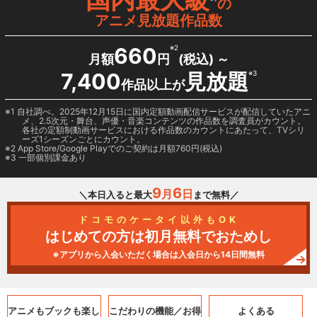
の
アニメ見放題作品数
660
※2
月額
円
(税込) ～
7,400
見放題
※3
作品以上が
1 自社調べ。2025年12月15日に国内定額動画配信サービスが配信していたアニ
メ、2.5次元・舞台、声優・音楽コンテンツの作品数を調査員がカウント。
各社の定額制動画サービスにおける作品数のカウントにあたって、TVシリ
ーズ1シーズンごとにカウント。
2
App Store/Google Play
でのご契約は月額760円(税込)
3 一部個別課金あり
9
6
月
日
＼本日入ると最大
まで無料／
ドコモのケータイ以外もOK
はじめての方は初月無料でおためし
※アプリから入会いただく場合は入会日から14日間無料
アニメもブックも
楽し
こだわりの機能／
お得
よくある