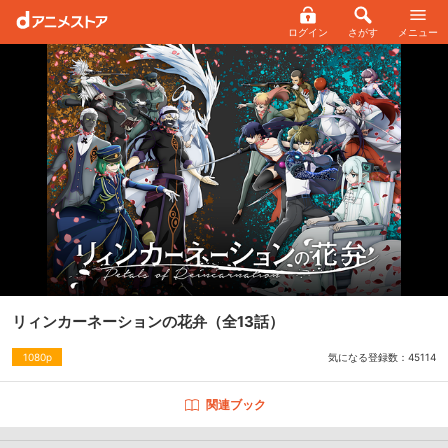
ログイン
さがす
メニュー
リィンカーネーションの花弁
（全13話）
気になる登録数：
45114
1080p
関連ブック