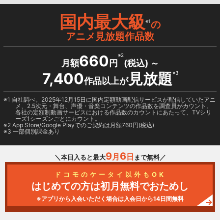
国内最大級
※1
の
アニメ見放題作品数
660
※2
月額
円
(税込) ～
7,400
見放題
※3
作品以上が
1 自社調べ。2025年12月15日に国内定額動画配信サービスが配信していたアニ
メ、2.5次元・舞台、声優・音楽コンテンツの作品数を調査員がカウント。
各社の定額制動画サービスにおける作品数のカウントにあたって、TVシリ
ーズ1シーズンごとにカウント。
2
App Store/Google Play
でのご契約は月額760円(税込)
3 一部個別課金あり
9
6
月
日
＼本日入ると最大
まで無料／
ドコモのケータイ以外もOK
はじめての方は初月無料でおためし
※アプリから入会いただく場合は入会日から14日間無料