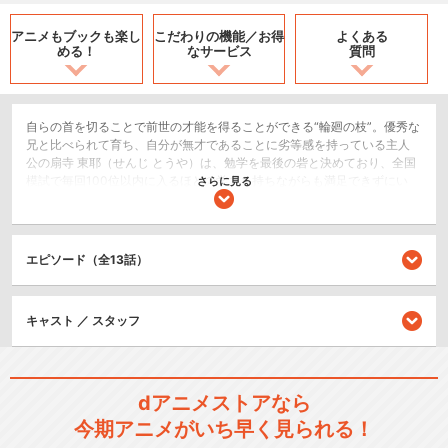
アニメもブックも
楽し
こだわりの機能／
お得
よくある
める！
なサービス
質問
自らの首を切ることで前世の才能を得ることができる“輪廻の枝”。優秀な
兄と比べられて育ち、自分が無才であることに劣等感を持っている主人
公の扇寺 東耶（せんじ とうや）は、勉学を最後の砦と決めており、全国
模試で毎回100位以内に入るほどの学力を持ちながらも満足できずにい
さらに見る
る。そんなある日、クラスメイトであり“輪廻の枝”にて前世の才能を得た
「廻り者(まわりもの)」の灰都・ルオ・ブフェットがシリアルキラーと戦
う場面に遭遇してしまう。
エピソード（全13話）
SF/ファンタジー
アクション/バトル
キャスト ／ スタッフ
閉じる
dアニメストアなら
今期アニメがいち早く見られる！