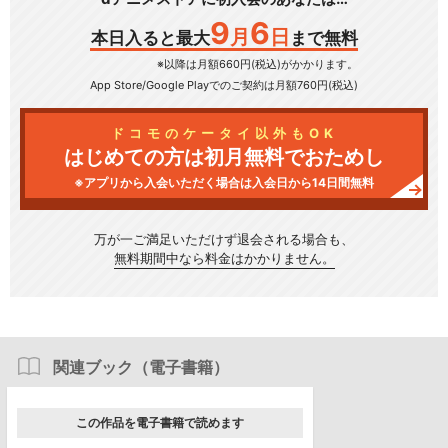
9
6
月
日
本日入ると最大
まで無料
※以降は月額660円(税込)がかかります。
App Store/Google Play
でのご契約は月額760円(税込)
ドコモのケータイ以外もOK
はじめての方は初月無料でおためし
※アプリから入会いただく場合は入会日から14日間無料
万が一ご満足いただけず
退会される場合も、
無料期間中なら料金はかかりません。
関連ブック（電子書籍）
この作品を電子書籍で読めます