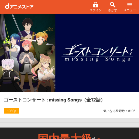
ログイン
さがす
メニュー
ゴーストコンサート : missing Songs
（全12話）
気になる登録数：
8106
1080p
国内最大級
※1