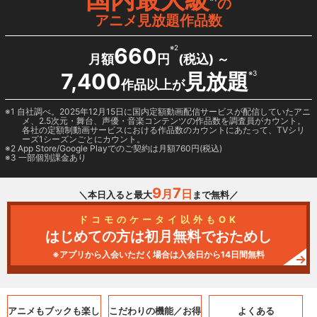
の
アニメ見放題作品数
660
※2
月額
円
(税込) ～
7,400
見放題
※3
作品以上が
1 自社調べ。2025年12月15日に国内定額動画配信サービスが配信していたアニ
メ、2.5次元・舞台、声優・音楽コンテンツの作品数を調査員がカウント。
各社の定額制動画サービスにおける作品数のカウントにあたって、TVシリ
ーズ1シーズンごとにカウント。
2
App Store/Google Play
でのご契約は月額760円(税込)
3 一部個別課金あり
9
7
月
日
＼本日入ると最大
まで無料／
ドコモのケータイ以外もOK
はじめての方は初月無料でおためし
※アプリから入会いただく場合は入会日から14日間無料
アニメもブックも
楽し
こだわりの機能／
お得
よくある