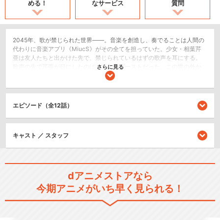
める！
なサービス
質問
2045年、歌が禁じられた世界――。音楽を創造し、奏でることは人間の
代わりに音楽アプリ《MiucS》がその全てを担っていた。少女・相葉芹
亜は友人たちと出かけた先で、禁じられているはずの歌声を耳にする。
歌声の先で芹亜が目にしたのは、一人のゴーストだった。この世の外か
さらに見る
ら顕れた偉人――"グレートゴースト"。霊能力者集団――"ＴＥＲＡ"。そ
して響く――"憑依鎮魂歌"。「これは、私がゴーストになるまでの物
語。」
エピソード（全12話）
SF/ファンタジー
ドラマ/青春
キャスト ／ スタッフ
閉じる
dアニメストアなら
今期アニメがいち早く見られる！