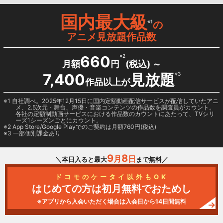
国内最大級
※1
の
アニメ見放題作品数
660
※2
月額
円
(税込) ～
7,400
見放題
※3
作品以上が
1 自社調べ。2025年12月15日に国内定額動画配信サービスが配信していたアニ
メ、2.5次元・舞台、声優・音楽コンテンツの作品数を調査員がカウント。
各社の定額制動画サービスにおける作品数のカウントにあたって、TVシリ
ーズ1シーズンごとにカウント。
2
App Store/Google Play
でのご契約は月額760円(税込)
3 一部個別課金あり
9
8
月
日
＼本日入ると最大
まで無料／
ドコモのケータイ以外もOK
はじめての方は初月無料でおためし
※アプリから入会いただく場合は入会日から14日間無料