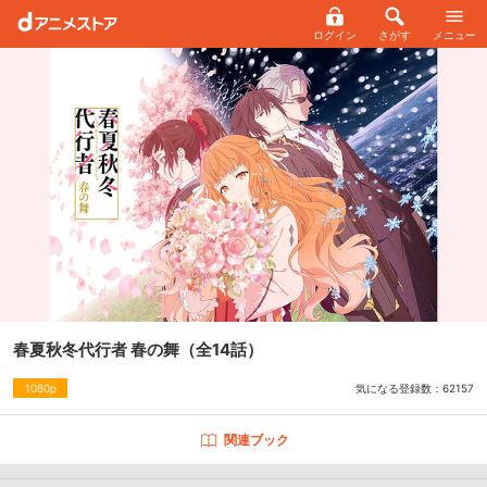
ログイン
さがす
メニュー
春夏秋冬代行者 春の舞
（全14話）
気になる登録数：
62157
1080p
関連ブック