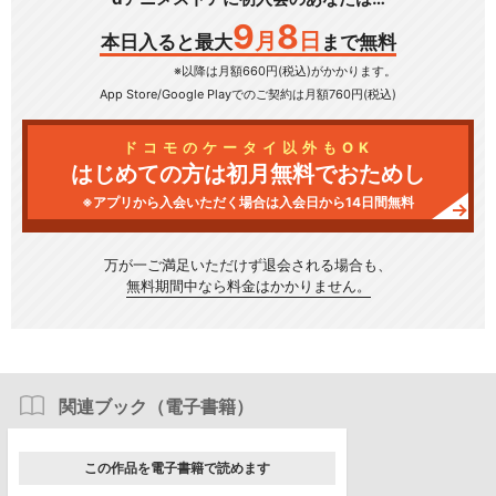
9
8
月
日
本日入ると最大
まで無料
※以降は月額660円(税込)がかかります。
App Store/Google Play
でのご契約は月額760円(税込)
ドコモのケータイ以外もOK
はじめての方は初月無料でおためし
※アプリから入会いただく場合は入会日から14日間無料
万が一ご満足いただけず
退会される場合も、
無料期間中なら料金はかかりません。
関連ブック（電子書籍）
この作品を電子書籍で読めます