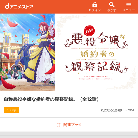
ログイン
さがす
メニュー
自称悪役令嬢な婚約者の観察記録。
（全12話）
気になる登録数：
57351
1080p
関連ブック