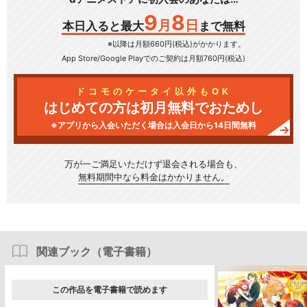
9
8
月
日
本日入ると最大
まで無料
※以降は月額660円(税込)がかかります。
App Store/Google Play
でのご契約は月額760円(税込)
ドコモのケータイ以外もOK
はじめての方は初月無料でおためし
※アプリから入会いただく場合は入会日から14日間無料
万が一ご満足いただけず
退会される場合も、
無料期間中なら料金はかかりません。
関連ブック（電子書籍）
この作品を電子書籍で読めます