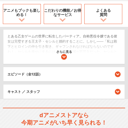
アニメもブックも
楽し
こだわりの機能／
お得
よくある
める！
なサービス
質問
とある乙女ゲームの世界に転生したバーティア。自称悪役令嬢である彼
女は完璧すぎる王太子・セシルと婚約することに。しかし――「私は殿
下とヒロインの仲を引き裂き、ギャフンされなければならないのです
わ！」セシルを幸せにするには、自身の破滅が不可欠だった。セシルと
さらに見る
『運命の乙女（ヒロイン）』が結ばれるルートで、悪の華となって散る
と決めたバーティアは、あの手この手を尽くして悪事をなそうとするが
――！？天真爛漫なバーティアの姿に、日々を退屈に過ごしていたセシ
ルの心は次第に動かされていく。これは彼女の暴走と奮闘を記した、セ
エピソード（全12話）
シルによる婚約者の観察記録。
恋愛/ラブコメ
キャスト ／ スタッフ
閉じる
dアニメストアなら
今期アニメがいち早く見られる！