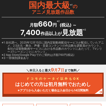
国内最大級
※1
の
アニメ見放題作品数
660
※2
月額
円
(税込) ～
7,400
見放題
※3
作品以上が
1 自社調べ。2025年12月15日に国内定額動画配信サービスが配信していたアニ
メ、2.5次元・舞台、声優・音楽コンテンツの作品数を調査員がカウント。
各社の定額制動画サービスにおける作品数のカウントにあたって、TVシリ
ーズ1シーズンごとにカウント。
2
App Store/Google Play
でのご契約は月額760円(税込)
3 一部個別課金あり
9
7
月
日
＼本日入ると最大
まで無料／
ドコモのケータイ以外もOK
はじめての方は初月無料でおためし
※アプリから入会いただく場合は入会日から14日間無料