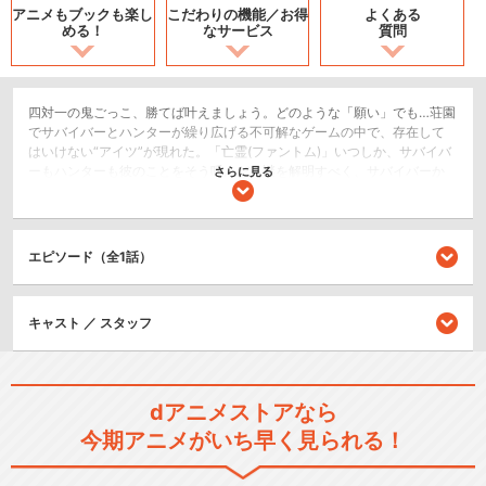
アニメもブックも
楽し
こだわりの機能／
お得
よくある
める！
なサービス
質問
四対一の鬼ごっこ、勝てば叶えましょう。どのような「願い」でも…荘園
でサバイバーとハンターが繰り広げる不可解なゲームの中で、存在して
はいけない“アイツ”が現れた。「亡霊(ファントム)」いつしか、サバイバ
ーもハンターも彼のことをそう呼んだ。謎を解明すべく、サバイバーか
さらに見る
らは「囚人」が、ハンターからは白黒無常がそれぞれ動き出す。その中
で、彼らは自分たちの過去と対峙することになる。果たして、亡霊(ファ
ントム)とは何なのか？※Side:Sはサバイバーメインのストーリーになり
ます。
エピソード（全1話）
2.5次元舞台
キャスト ／ スタッフ
シリーズ／関連のアニメ作品
Identity V STAGE Episod…
dアニメストアなら
今期アニメがいち早く見られる！