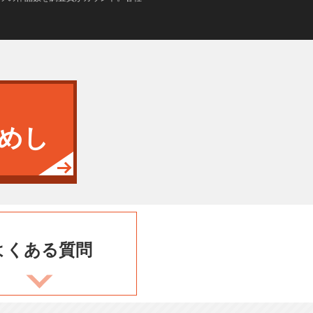
めし
よくある
質問