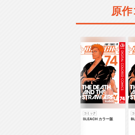
原作
コミック
コ
BLEACH カラー版
B