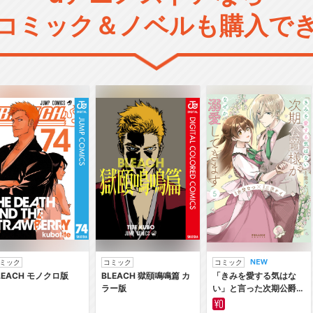
コミック＆ノベルも購入で
ミック
コミック
コミック
LEACH モノクロ版
BLEACH 獄頤鳴鳴篇 カ
「きみを愛する気はな
ラー版
い」と言った次期公爵様
がなぜか溺愛してきます