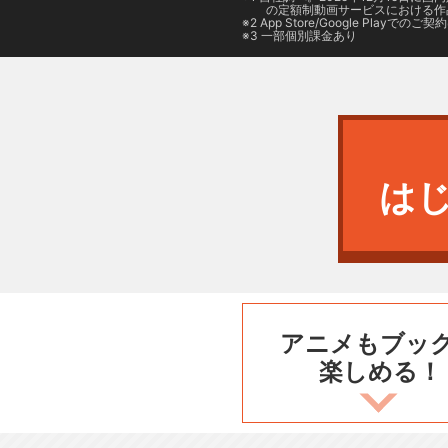
の定額制動画サービスにおける作
2
App Store/Google Play
でのご契約は
3 一部個別課金あり
は
アニメもブッ
楽しめる！