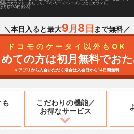
品数のカウントにあたって、TVシリーズ1シーズンごとにカウント。
月額760円(税込)
9
8
月
日
＼本日入ると最大
まで無料／
ドコモのケータイ以外もOK
じめての方は初月無料でおた
※アプリから入会いただく場合は入会日から14日間無料
クも
こだわりの機能／
お得なサービス