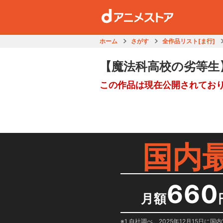
ホーム
さがす
全作品リスト[ま行]
【魔法科高校の劣等生
この作品は現在公開されてお
国内
660
月額
1 自社調べ。2025年12月15