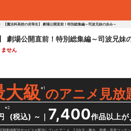
【魔法科高校の劣等生】 劇場公開直前！特別総集編～司波兄妹の歩み～
】 劇場公開直前！特別総集編～司波兄妹
りません
最大級
※1
の
アニメ見放
※2
7,400
円
(税込) ～
｜
作品以上が
日に国内定額動画配信サービスが配信していたアニメ、2.5次元・舞台、声優・音楽コン