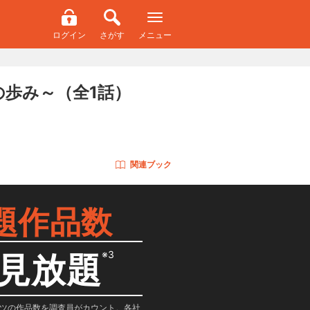
ログイン
さがす
メニュー
の歩み～
（全1話）
関連ブック
題作品数
※3
見放題
テンツの作品数を調査員がカウント。各社