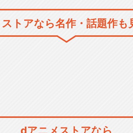
メストアなら
名作・話題作も
dアニメストアなら