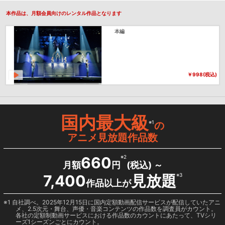
本作品は、月額会員向けのレンタル作品となります
本編
￥998(税込)
国内最大級
※1
の
アニメ見放題作品数
660
※2
月額
円
(税込) ～
7,400
見放題
※3
作品以上が
1 自社調べ。2025年12月15日に国内定額動画配信サービスが配信していたアニ
メ、2.5次元・舞台、声優・音楽コンテンツの作品数を調査員がカウント。
各社の定額制動画サービスにおける作品数のカウントにあたって、TVシリ
ーズ1シーズンごとにカウント。