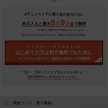
dアニメストアに初入会のあなたは…
9
9
月
日
本日入ると最大
まで無料
※以降は月額660円(税込)がかかります。
App Store/Google Play
でのご契約は月額760円(税込)
ドコモのケータイ以外もOK
はじめての方は初月無料でおためし
※アプリから入会いただく場合は入会日から14日間無料
万が一ご満足いただけず
退会される場合も、
無料期間中なら料金はかかりません。
関連ブック（電子書籍）