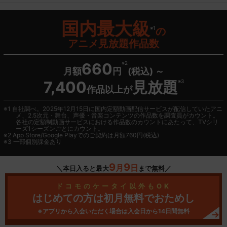
国内最大級
※1
の
アニメ見放題作品数
660
※2
月額
円
(税込) ～
7,400
見放題
※3
作品以上が
1 自社調べ。2025年12月15日に国内定額動画配信サービスが配信していたアニ
メ、2.5次元・舞台、声優・音楽コンテンツの作品数を調査員がカウント。
各社の定額制動画サービスにおける作品数のカウントにあたって、TVシリ
ーズ1シーズンごとにカウント。
2
App Store/Google Play
でのご契約は月額760円(税込)
3 一部個別課金あり
9
9
月
日
＼本日入ると最大
まで無料／
ドコモのケータイ以外もOK
はじめての方は初月無料でおためし
※アプリから入会いただく場合は入会日から14日間無料