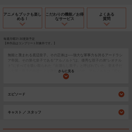
アニメもブックも
楽し
こだわりの機能／
お得
よくある
める！
なサービス
質問
毎週月曜21:30更新予定
【本作品はコンプリート対象外です。】
無能と蔑まれる底辺皇子。その正体は──強大な軍事力を誇るアードラシ
ア帝国。その第七皇子である“アルノルト”は、優秀な双子の弟“レオナル
ト”にすべてを吸い取られた『出涸らし皇子』と呼ばれていた。皇太子だ
った第一皇子の急逝により激化する帝位争いの中、アルノルトは「死ぬ
さらに見る
のは嫌だし、弟を皇帝にするか」と本気を出すことを決意する。表舞台
では無能な『出涸らし皇子』を演じながら、裏では大陸に5人しか存在し
ないSS級冒険者“シルバー”として圧倒的な力で暗躍し、帝位争いを影か
ら支配していく。「小説家になろう」累計5億7千万PV、シリーズ累計18
エピソード
0万部突破！無能を演じる最強皇子の暗躍ファンタジー、ここに開幕！
SF/ファンタジー
キャスト ／ スタッフ
アクション/バトル
閉じる