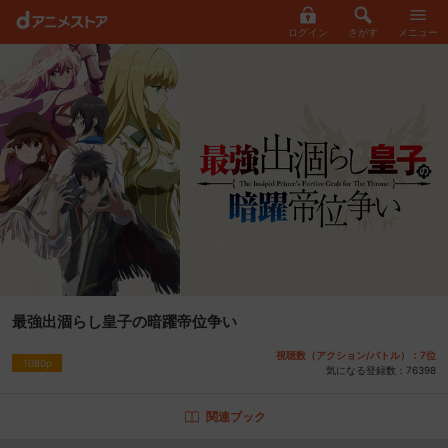
ログイン
さがす
メニュー
最強出涸らし皇子の暗躍帝位争い
視聴数（アクション/バトル）：7位
1080p
気になる登録数：
76398
関連ブック