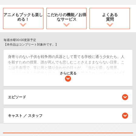
アニメもブックも
楽し
こだわりの機能／
お得
よくある
める！
なサービス
質問
毎週水曜00:00更新予定
【本作品はコンプリート対象外です。】
身寄りのない子供を戦争用の兵器として育てる学校に通う少女たち。人
を殺すための授業、誰が死んでも悲しむことさえままならない日常。こ
こは不条理で、常に死と隣り合わせの日々が、「当たり前」な世界。
「どうしてみんな平気なの？」自分の境遇を受け入れられずにいる14才
さらに見る
のシーナはある夜、血まみれの小さな女の子・ミミと出会う――どんな
現実が訪れようとも、生きていく。これはそんな少女たちが見つける、
あどけない願いの物語。
エピソード
ドラマ/青春
恋愛/ラブコメ
キャスト ／ スタッフ
閉じる