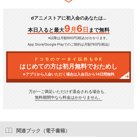
dアニメストアに初入会のあなたは…
9
6
月
日
本日入ると最大
まで無料
※以降は月額660円(税込)がかかります。
App Store/Google Play
でのご契約は月額760円(税込)
ドコモのケータイ以外もOK
はじめての方は初月無料でおためし
※アプリから入会いただく場合は入会日から14日間無料
万が一ご満足いただけず
退会される場合も、
無料期間中なら料金はかかりません。
関連ブック（電子書籍）