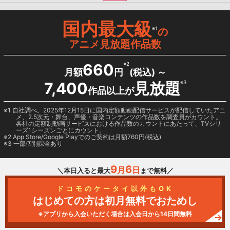
国内最大級
※1
の
アニメ見放題作品数
660
※2
月額
円
(税込) ～
7,400
見放題
※3
作品以上が
1 自社調べ。2025年12月15日に国内定額動画配信サービスが配信していたアニ
メ、2.5次元・舞台、声優・音楽コンテンツの作品数を調査員がカウント。
各社の定額制動画サービスにおける作品数のカウントにあたって、TVシリ
ーズ1シーズンごとにカウント。
2
App Store/Google Play
でのご契約は月額760円(税込)
3 一部個別課金あり
9
6
月
日
＼本日入ると最大
まで無料／
ドコモのケータイ以外もOK
はじめての方は初月無料でおためし
※アプリから入会いただく場合は入会日から14日間無料