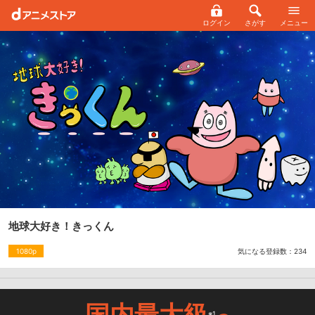
ログイン
さがす
メニュー
地球大好き！きっくん
気になる登録数：
234
1080p
国内最大級
※1