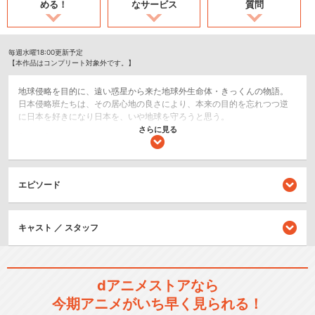
める！
なサービス
質問
毎週水曜18:00更新予定
【本作品はコンプリート対象外です。】
地球侵略を目的に、遠い惑星から来た地球外生命体・きっくんの物語。
日本侵略班たちは、その居心地の良さにより、本来の目的を忘れつつ逆
に日本を好きになり日本を、いや地球を守ろうと思う。
さらに見る
ショート
コメディ/ギャグ
エピソード
閉じる
キャスト ／ スタッフ
dアニメストアなら
今期アニメがいち早く見られる！