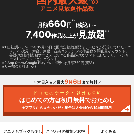
の
アニメ見放題作品数
660
※2
月額
円
(税込) ～
7,400
見放題
※3
作品以上が
1 自社調べ。2025年12月15日に国内定額動画配信サービスが配信していたアニ
メ、2.5次元・舞台、声優・音楽コンテンツの作品数を調査員がカウント。
各社の定額制動画サービスにおける作品数のカウントにあたって、TVシリ
ーズ1シーズンごとにカウント。
2
App Store/Google Play
でのご契約は月額760円(税込)
3 一部個別課金あり
9
6
月
日
＼本日入ると最大
まで無料／
ドコモのケータイ以外もOK
はじめての方は初月無料でおためし
※アプリから入会いただく場合は入会日から14日間無料
アニメもブックも
楽し
こだわりの機能／
お得
よくある