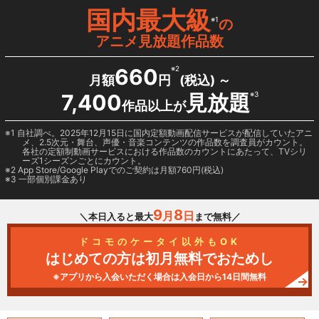
国内最大級
※1
の
アニメ見放題作品数
660
※2
月額
円
(税込) ～
7,400
見放題
※3
作品以上が
1 自社調べ。2025年12月15日に国内定額動画配信サービスが配信していたアニ
メ、2.5次元・舞台、声優・音楽コンテンツの作品数を調査員がカウント。
各社の定額制動画サービスにおける作品数のカウントにあたって、TVシリ
ーズ1シーズンごとにカウント。
2
App Store/Google Play
でのご契約は月額760円(税込)
3 一部個別課金あり
9
8
月
日
＼本日入ると最大
まで無料／
ドコモのケータイ以外もOK
はじめての方は初月無料でおためし
※アプリから入会いただく場合は入会日から14日間無料