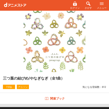
ログイン
さがす
メニュー
三つ葉の結びめ/やなぎなぎ
（全1曲）
気になる登録数：
612
720p
アニソン
関連ブック