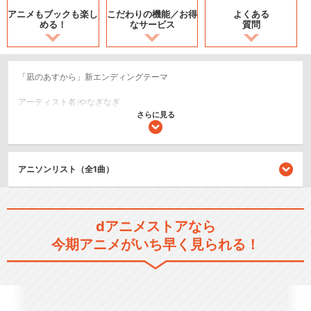
アニメもブックも
楽し
こだわりの機能／
お得
よくある
める！
なサービス
質問
「凪のあすから」新エンディングテーマ
アーティスト名:やなぎなぎ
さらに見る
作詞:やなぎなぎ／作曲・編曲:出羽良彰
©NBCUniversal ENTERTAINMENT JAPAN.LLC.
アニソンリスト（全1曲）
関連のアニソン
凪のあすから
dアニメストアなら
今期アニメがいち早く見られる！
lull〜そして僕らは〜/Ray