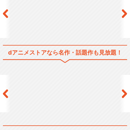
東京声優朝焼物語
イヤホンズ vs Aice5～それが
ユニット！…
dアニメストアなら
名作・話題作も見放題！
イヤホンズ2周年記念LIVE
「月世界旅行楽団」
イヤホンズ 3周年記念LIVE So
me Dr…