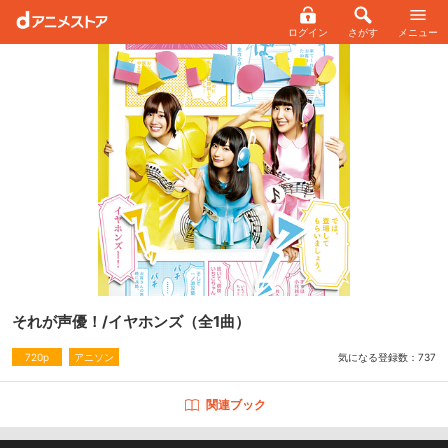
ログイン
さがす
メニュー
それが声優！/イヤホンズ
（全1曲）
気になる登録数：
737
720p
アニソン
関連ブック