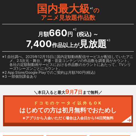
国内最大級
※1
の
アニメ見放題作品数
660
※2
月額
円
(税込) ～
7,400
見放題
※3
作品以上が
1 自社調べ。2025年12月15日に国内定額動画配信サービスが配信していたアニ
メ、2.5次元・舞台、声優・音楽コンテンツの作品数を調査員がカウント。
各社の定額制動画サービスにおける作品数のカウントにあたって、TVシリ
ーズ1シーズンごとにカウント。
2
App Store/Google Play
でのご契約は月額760円(税込)
3 一部個別課金あり
9
7
月
日
＼本日入ると最大
まで無料／
ドコモのケータイ以外もOK
はじめての方は初月無料でおためし
※アプリから入会いただく場合は入会日から14日間無料