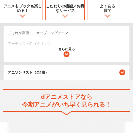
アニメもブックも
楽し
こだわりの機能／
お得
よくある
める！
なサービス
質問
「それが声優！」オープニングテーマ
アーティスト名:イヤホンズ
さらに見る
作詞:あさのますみ／作曲:佐々倉有吾／編曲:横山克
©（P）2015 King Record Co., Ltd.
アニソンリスト（全1曲）
関連のアニソン
それが声優！
dアニメストアなら
今期アニメがいち早く見られる！
イヤホンズ一周年記念LIVE