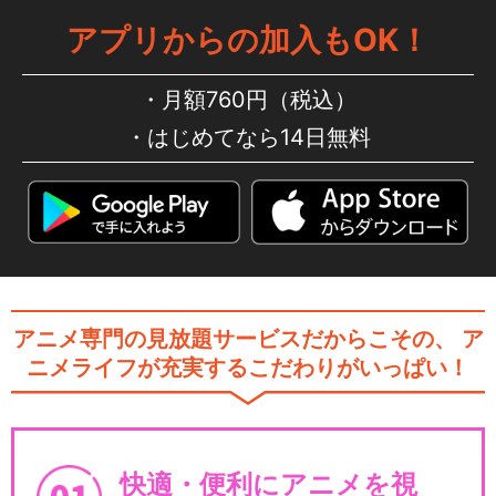
アプリからの加入もOK！
劇場版FAIRY TAIL -鳳凰の巫
月額760円（税込）
女-
はじめてなら14日無料
劇場版 FAIRY TAIL -DRAGON
…
アニメ専門の見放題サービスだからこその、
ア
ライブ・ファンタジー「FAIR
ニメライフが充実するこだわりがいっぱい！
Y TAIL」
快適・便利にアニメを視