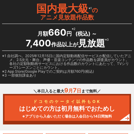
国内最大級
※1
の
アニメ見放題作品数
660
※2
月額
円
(税込) ～
7,400
見放題
※3
作品以上が
1 自社調べ。2025年12月15日に国内定額動画配信サービスが配信していたアニ
メ、2.5次元・舞台、声優・音楽コンテンツの作品数を調査員がカウント。
各社の定額制動画サービスにおける作品数のカウントにあたって、TVシリ
ーズ1シーズンごとにカウント。
2
App Store/Google Play
でのご契約は月額760円(税込)
3 一部個別課金あり
9
7
月
日
＼本日入ると最大
まで無料／
ドコモのケータイ以外もOK
はじめての方は初月無料でおためし
※アプリから入会いただく場合は入会日から14日間無料