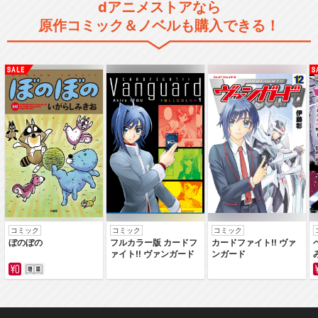
dアニメストアなら
原作コミック＆ノベルも購入できる！
FAIRY TAIL 第151話～第17
5話
FAIRY TAIL 第176話～第27
7話
FAIRY TAIL ファイナルシリー
ズ
コミック
コミック
コミック
ぼのぼの
フルカラー版 カードフ
カードファイト‼ ヴァ
ァイト‼ ヴァンガード
ンガード
FAIRY TAIL 100年クエスト