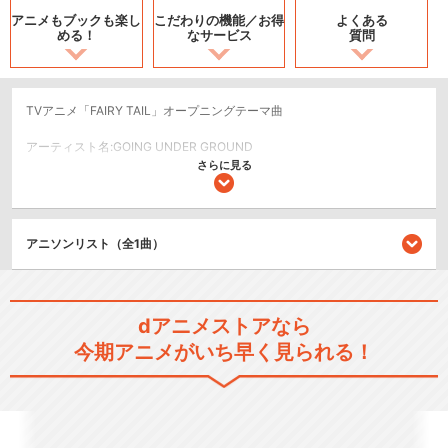
アニメもブックも
楽し
こだわりの機能／
お得
よくある
める！
なサービス
質問
TVアニメ「FAIRY TAIL」オープニングテーマ曲
アーティスト名:GOING UNDER GROUND
さらに見る
作詞・作曲:河野丈洋／編曲:GOING UNDER GROUND
©ポニーキャニオン、アクアミュージックプロダクツ
アニソンリスト（全1曲）
関連のアニソン
FAIRY TAIL 第1話～第48話
dアニメストアなら
今期アニメがいち早く見られる！
FAIRY TAIL 第49話～第72