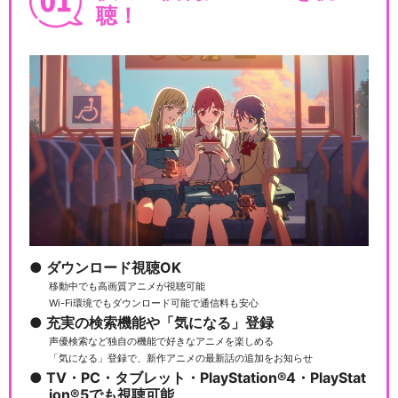
Snow fairy/FUNKIST
聴！
閉じる
ダウンロード視聴OK
移動中でも高画質アニメが視聴可能
Wi-Fi環境でもダウンロード可能で通信料も安心
充実の検索機能や「気になる」登録
声優検索など独自の機能で好きなアニメを楽しめる
「気になる」登録で、新作アニメの最新話の追加をお知らせ
TV・PC・タブレット・PlayStation®4・PlayStat
ion®5でも視聴可能