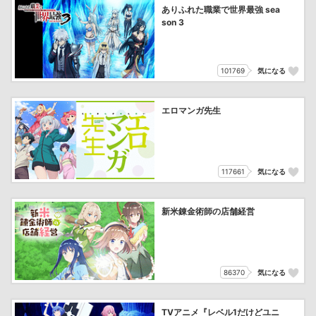
ありふれた職業で世界最強 sea
son 3
101769
気になる
エロマンガ先生
117661
気になる
新米錬金術師の店舗経営
86370
気になる
TVアニメ『レベル1だけどユニ