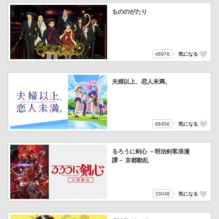
もののがたり
48976
気になる
夫婦以上、恋人未満。
68456
気になる
るろうに剣心 －明治剣客浪漫
譚－ 京都動乱
33048
気になる