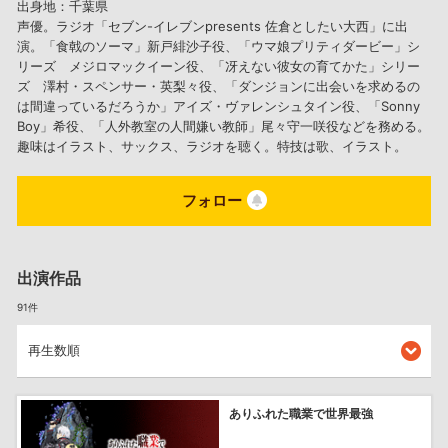
出身地：千葉県
声優。ラジオ「セブン-イレブンpresents 佐倉としたい大西」に出
演。「食戟のソーマ」新戸緋沙子役、「ウマ娘プリティダービー」シ
リーズ メジロマックイーン役、「冴えない彼女の育てかた」シリー
ズ 澤村・スペンサー・英梨々役、「ダンジョンに出会いを求めるの
は間違っているだろうか」アイズ・ヴァレンシュタイン役、「Sonny
Boy」希役、「人外教室の人間嫌い教師」尾々守一咲役などを務める。
趣味はイラスト、サックス、ラジオを聴く。特技は歌、イラスト。
フォロー
出演作品
91件
ありふれた職業で世界最強