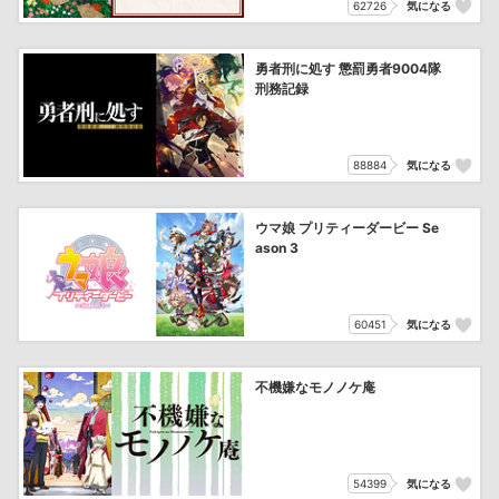
62726
気になる
勇者刑に処す 懲罰勇者9004隊
刑務記録
88884
気になる
ウマ娘 プリティーダービー Se
ason 3
60451
気になる
不機嫌なモノノケ庵
54399
気になる