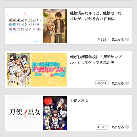
経験済みなキミと、経験ゼロな
オレが、お付き合いする話。
74355
気になる
俺がお嬢様学校に「庶民サンプ
ル」としてゲッツされた件
46044
気になる
刀使ノ巫女
41347
気になる