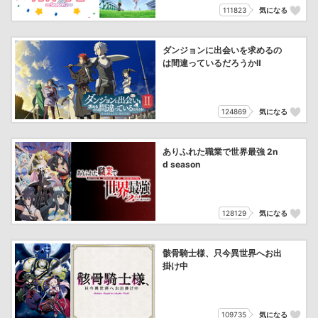
111823
気になる
ダンジョンに出会いを求めるの
は間違っているだろうかⅡ
124869
気になる
ありふれた職業で世界最強 2n
d season
128129
気になる
骸骨騎士様、只今異世界へお出
掛け中
109735
気になる