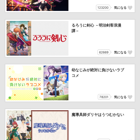
123200
気になる
るろうに剣心 －明治剣客浪漫
譚－
62669
気になる
幼なじみが絶対に負けないラブ
コメ
78201
気になる
魔導具師ダリヤはうつむかない