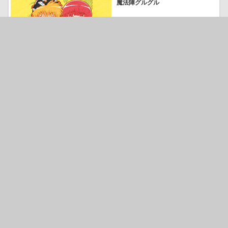
魔法陣グルグル
39952
気になる
ワンルーム、日当たり普通、天
使つき。
63527
気になる
精霊使いの剣舞
39718
気になる
この世の果てで恋を唄う少女Y