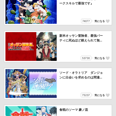
ークスキルで最強です』
74077
気になる
新米オッサン冒険者、最強パー
ティに死ぬほど鍛えられて無敵
になる。
53730
気になる
ソード・オラトリア ダンジョ
ンに出会いを求めるのは間違っ
ているだろうか外伝
75237
気になる
食戟のソーマ 豪ノ皿