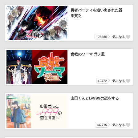
勇者パーティを追い出された器
用貧乏
107286
気になる
食戟のソーマ 弐ノ皿
42472
気になる
山田くんとLv999の恋をする
147715
気になる