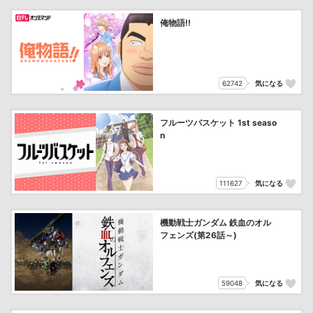
俺物語!!
62742
気になる
フルーツバスケット 1st seaso
n
111627
気になる
機動戦士ガンダム 鉄血のオル
フェンズ(第26話～)
59048
気になる