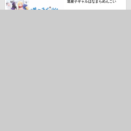
道産子ギャルはなまらめんこい
66697
気になる
後宮の烏
58631
気になる
フルーツバスケット The Final
51280
気になる
デート・ア・ライブⅡ