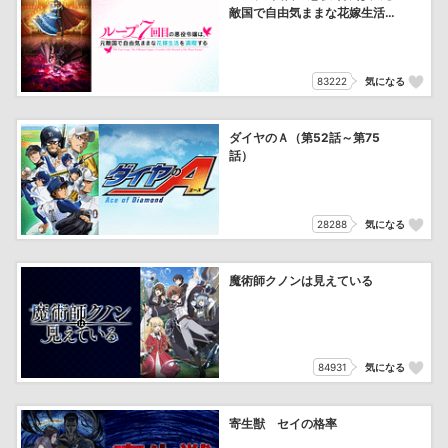
敵国で自由気ままな花嫁生活を
満喫する
83222
気になる
ダイヤのＡ（第52話～第75
話）
28288
気になる
魔術師クノンは見えている
84931
気になる
寄生獣 セイの格率