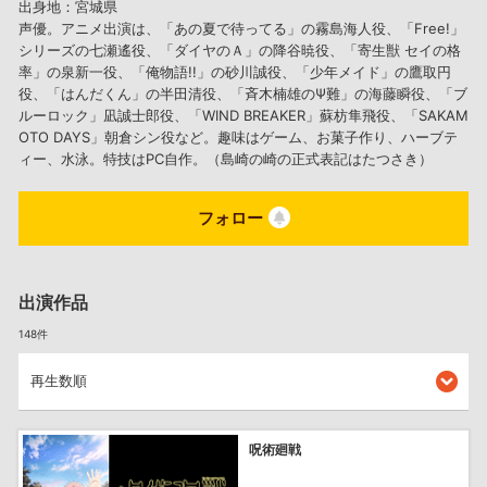
出身地：宮城県
声優。アニメ出演は、「あの夏で待ってる」の霧島海人役、「Free!」
シリーズの七瀬遙役、「ダイヤのＡ」の降谷暁役、「寄生獣 セイの格
率」の泉新一役、「俺物語!!」の砂川誠役、「少年メイド」の鷹取円
役、「はんだくん」の半田清役、「斉木楠雄のΨ難」の海藤瞬役、「ブ
ルーロック」凪誠士郎役、「WIND BREAKER」蘇枋隼飛役、「SAKAM
OTO DAYS」朝倉シン役など。趣味はゲーム、お菓子作り、ハーブテ
ィー、水泳。特技はPC自作。（島崎の崎の正式表記はたつさき）
フォロー
出演作品
148件
呪術廻戦