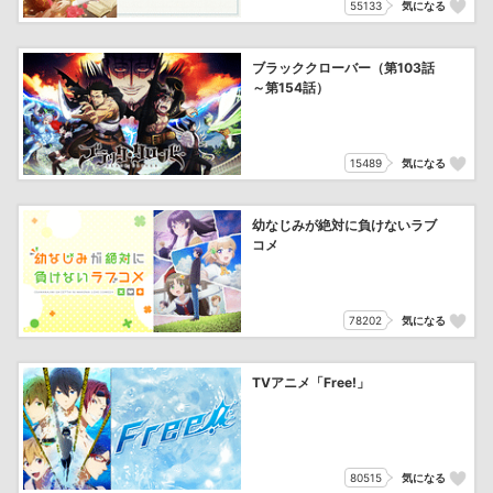
55133
気になる
ブラッククローバー（第103話
～第154話）
15489
気になる
幼なじみが絶対に負けないラブ
コメ
78202
気になる
TVアニメ「Free!」
80515
気になる