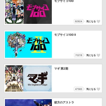
モブサイコ100
92924
気になる
モブサイコ100 Ⅱ
70219
気になる
マギ 第2期
47583
気になる
彼方のアストラ