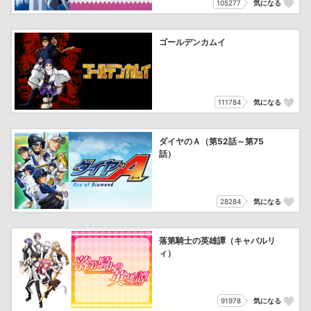
105277
気になる
ゴールデンカムイ
111784
気になる
ダイヤのＡ（第52話～第75
話）
28284
気になる
落第騎士の英雄譚（キャバルリ
ィ）
91978
気になる