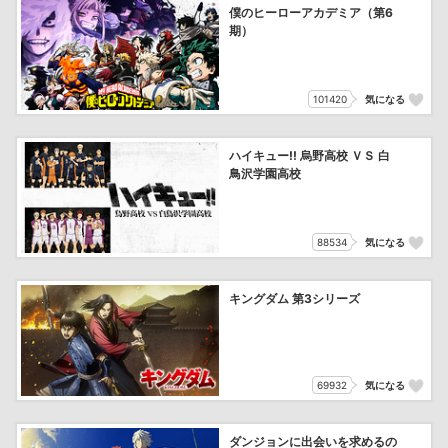
僕のヒーローアカデミア（第6
期）
101420
気になる
ハイキュー!! 烏野高校 ＶＳ 白
鳥沢学園高校
88534
気になる
キングダム 第3シリーズ
69932
気になる
ダンジョンに出会いを求めるの