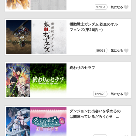
97954
気になる
機動戦士ガンダム 鉄血のオル
フェンズ(第26話～)
59033
気になる
終わりのセラフ
122620
気になる
ダンジョンに出会いを求めるの
は間違っているだろうかⅤ 豊
穣の女神篇