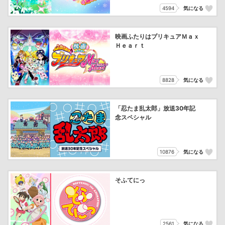
4594
気になる
映画ふたりはプリキュアＭａｘ
Ｈｅａｒｔ
8828
気になる
「忍たま乱太郎」放送30年記
念スペシャル
10876
気になる
そふてにっ
2561
気になる