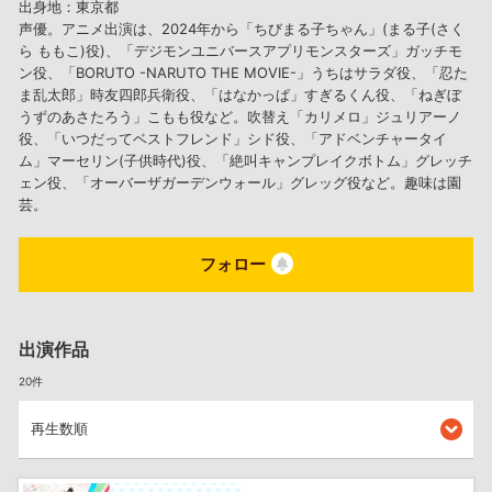
出身地：東京都
声優。アニメ出演は、2024年から「ちびまる子ちゃん」(まる子(さく
ら ももこ)役)、「デジモンユニバースアプリモンスターズ」ガッチモ
ン役、「BORUTO -NARUTO THE MOVIE-」うちはサラダ役、「忍た
ま乱太郎」時友四郎兵衛役、「はなかっぱ」すぎるくん役、「ねぎぼ
うずのあさたろう」こもも役など。吹替え「カリメロ」ジュリアーノ
役、「いつだってベストフレンド」シド役、「アドベンチャータイ
ム」マーセリン(子供時代)役、「絶叫キャンプレイクボトム」グレッチ
ェン役、「オーバーザガーデンウォール」グレッグ役など。趣味は園
芸。
フォロー
出演作品
20件