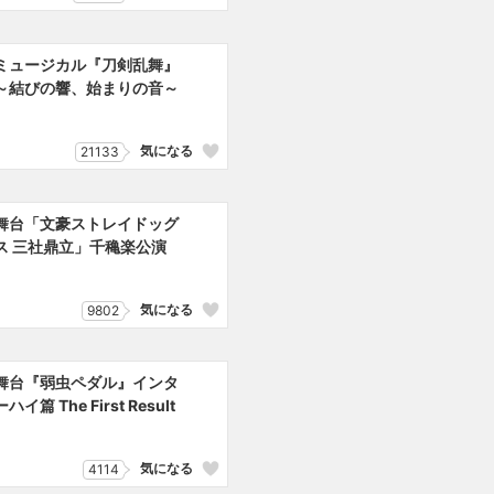
ミュージカル『刀剣乱舞』
～結びの響、始まりの音～
気になる
21133
舞台「文豪ストレイドッグ
ス 三社鼎立」千穐楽公演
気になる
9802
舞台『弱虫ペダル』インタ
ーハイ篇 The First Result
気になる
4114