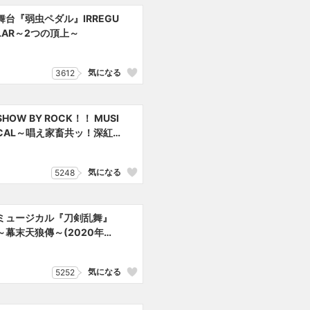
舞台『弱虫ペダル』IRREGU
LAR～2つの頂上～
気になる
3612
SHOW BY ROCK！！ MUSI
CAL～唱え家畜共ッ！深紅
色の堕天革命黙示録ッ！！
気になる
5248
ミュージカル『刀剣乱舞』
～幕末天狼傳～(2020年公
演)
気になる
5252