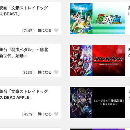
映画「文豪ストレイドッグ
ス BEAST」
気になる
7447
舞台『弱虫ペダル』～総北
新世代、始動～
気になる
3230
舞台「文豪ストレイドッグ
ス DEAD APPLE」
気になる
4579