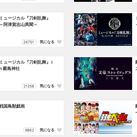
ミュージカル『刀剣乱舞』
～阿津賀志山異聞～
気になる
24751
ミュージカル『刀剣乱舞』 i
n 嚴島神社
気になる
21258
戦国鳥獣戯画
気になる
9842