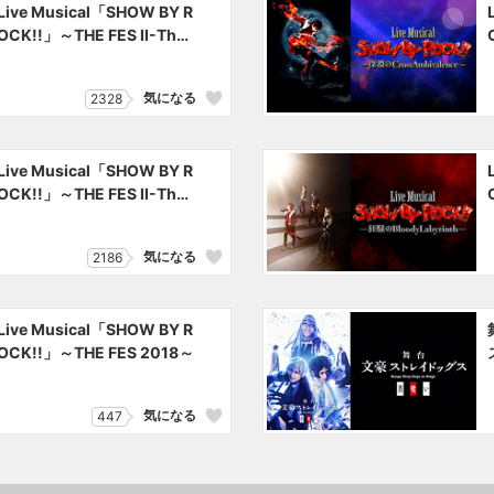
Live Musical「SHOW BY R
OCK!!」～THE FES Ⅱ-Tho
usand ⅩⅤⅡ～【Genesis】
気になる
2328
Live Musical「SHOW BY R
OCK!!」～THE FES Ⅱ-Tho
usand ⅩⅤⅡ～【Destiny】
（千秋楽公演）
気になる
2186
Live Musical「SHOW BY R
OCK!!」～THE FES 2018～
気になる
447