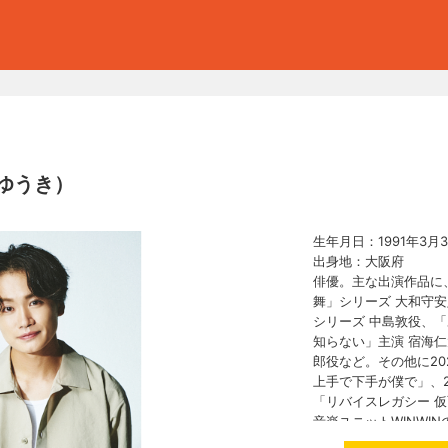
ゆうき）
生年月日：1991年3月3
出身地：大阪府
俳優。主な出演作品に
舞」シリーズ 大和守
シリーズ 中島敦役、
知らない」主演 宿海
郎役など。その他に20
上手で下手が僕で」、2
「リバイスレガシー 
音楽ユニットWINWI
る。2022年1月には