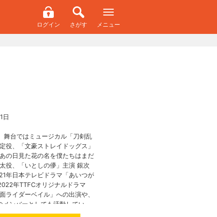
ログイン
さがす
メニュー
1日
、舞台ではミュージカル「刀剣乱
安定役、「文豪ストレイドッグス」
「あの日見た花の名を僕たちはまだ
仁太役、「いとしの儚」主演 銀次
21年日本テレビドラマ「あいつが
022年TTFCオリジナルドラマ
仮面ライダーベイル」への出演や、
Nのメンバーとしても活動してい
映画「文豪ストレイドッグスBEAS