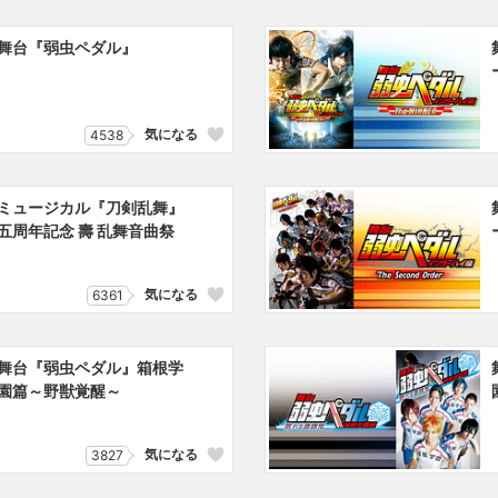
舞台『弱虫ペダル』
気になる
4538
ミュージカル『刀剣乱舞』
五周年記念 壽 乱舞音曲祭
r
気になる
6361
舞台『弱虫ペダル』箱根学
園篇～野獣覚醒～
気になる
3827