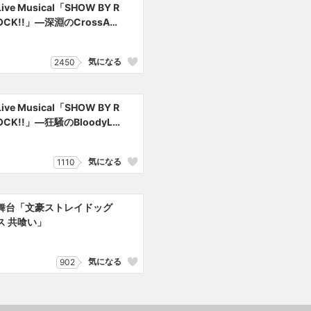
Live Musical「SHOW BY R
OCK!!」―深淵のCrossAm
bivalence―
気になる
2450
Live Musical「SHOW BY R
OCK!!」―狂騒のBloodyLa
byrinth―
気になる
1110
舞台「文豪ストレイドッグ
ス 共喰い」
気になる
902