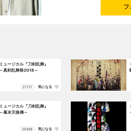
T」に出演。
フ
ミュージカル『刀剣乱舞』
～真剣乱舞祭2018～
気になる
21737
ミュージカル『刀剣乱舞』
～幕末天狼傳～
気になる
25468