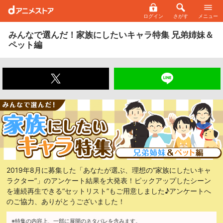
ログイン
さがす
メニュー
みんなで選んだ！家族にしたいキャラ特集 兄弟姉妹＆
ペット編
2019年8月に募集した「あなたが選ぶ、理想の“家族にしたいキャ
ラクター”」のアンケート結果を大発表！ピックアップしたシーン
を連続再生できる“セットリスト”もご用意しました♪アンケートへ
のご協力、ありがとうございました！
※特集の内容上、
一部に
展開の
ネタバレを含みます。