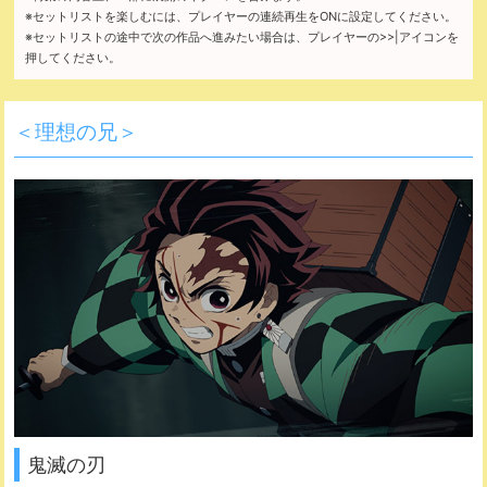
※セットリストを
楽しむには、
プレイヤーの
連続再生を
ONに
設定してください。
※セットリストの
途中で
次の作品へ
進みたい
場合は、
プレイヤーの
>>|アイコンを
押して
ください。
＜理想の兄＞
鬼滅の刃