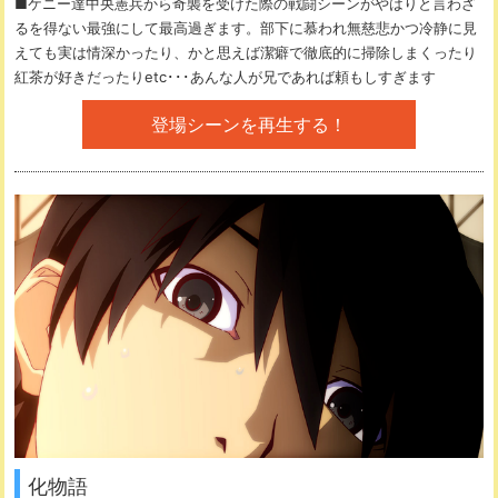
■ケニー達中央憲兵から奇襲を受けた際の戦闘シーンがやはりと言わざ
るを得ない最強にして最高過ぎます。部下に慕われ無慈悲かつ冷静に見
えても実は情深かったり、かと思えば潔癖で徹底的に掃除しまくったり
紅茶が好きだったりetc･･･あんな人が兄であれば頼もしすぎます
登場シーンを再生する！
化物語