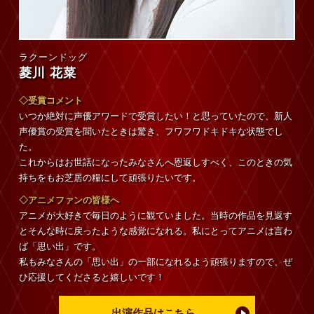
ラクーンドッグ
菱川 花菜
◇受賞コメント
いつか絶対に声優アワードで受賞したい！と思っていたので、新人
声優賞の受賞を聞いたときは驚き、フワフワドキドキな状態でし
た。
これからはお世話になったみなさんへ恩返しすべく、このときの気
持ちをもお芝居の糧にして頑張りたいです。
◇アニメファンの皆様へ
アニメが大好きで毎日のように観ていました。当時の作品を見返す
とそんな時に戻ったような感覚になれる。私にとってアニメは言わ
ば「思い出」です。
私もみなさんの「思い出」の一部になれるよう頑張りますので、ぜ
ひ応援してくださると嬉しいです！
出演作品はこちら