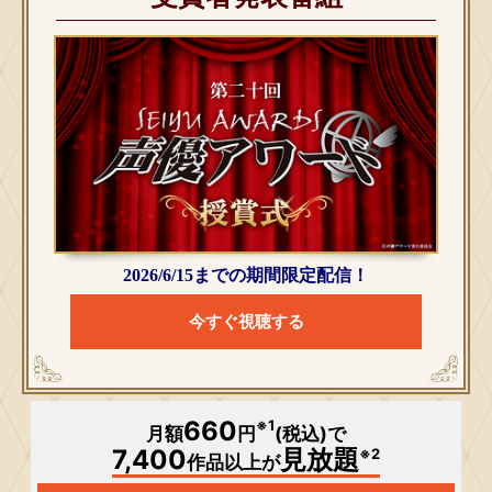
2026/6/15までの期間限定配信！
今すぐ視聴する
660
※1
月額
円
(税込)で
7,400
見放題
※2
作品以上が