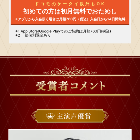
ドコモのケータイ以外もOK
初めての方は初月無料で
おためし
※アプリから入会頂く場合は月額760円（税込）
入会日から14日間無料
※1
App Store/Google Play
でのご契約は月額760円(税込)
※2 一部個別課金あり