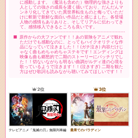
に感動します。（魔法も含めた）物理的な強さよりも
人としての強さの成長を濃く描いており、だんだんマ
ンネリ化してきていた異世界転生ものと侮っていただ
けに斬新で新鮮な面白い作品だと感じました。各登場
人物の感情もありありと、そしてリアルに伝わってき
て、感情移入できるところも良いです。
原作からの大ファンです！！あの冒険をアニメで観れ
ただけでも感動なのに、とってもハイクオリティな作
品になっていて泣きました！！(ガチ泣き) 内容だけじ
ゃなく曲もめちゃめちゃステキです！エンディングは
映像も曲も郷愁的で二期のストーリーにバッチリでし
た！！切ないながらも明るい曲調がルディ達の心境を
歌っているようで泣きます！！(泣きすぎ) 二期を観た
方はぜひ歌詞も読みながら聴いてみてほしいです！！
2位
3位
テレビアニメ「鬼滅の刃」無限列車編
最果てのパラディン