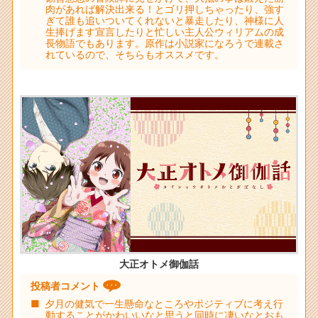
肉があれば解決出来る！とゴリ押しちゃったり、強す
ぎて誰も追いついてくれないと暴走したり、神様に人
生捧げます宣言したりと忙しい主人公ウィリアムの成
長物語でもあります。原作は小説家になろうで連載さ
れているので、そちらもオススメです。
大正オトメ御伽話
投稿者コメント
夕月の健気で一生懸命なところやポジティブに考え行
動することがかわいいなと思うと同時に凄いなとおも