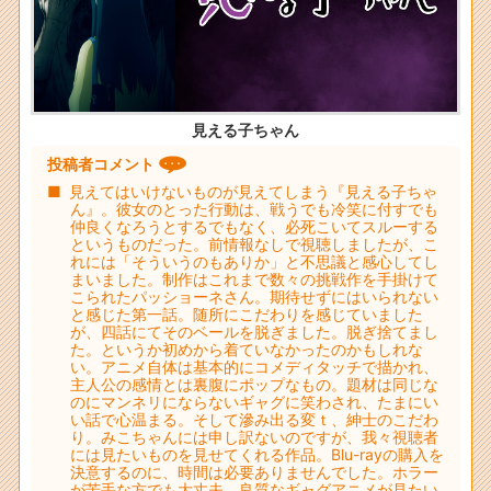
見える子ちゃん
投稿者コメント
見えてはいけないものが見えてしまう『見える子ちゃ
ん』。彼女のとった行動は、戦うでも冷笑に付すでも
仲良くなろうとするでもなく、必死こいてスルーする
というものだった。前情報なしで視聴しましたが、こ
れには「そういうのもありか」と不思議と感心してし
まいました。制作はこれまで数々の挑戦作を手掛けて
こられたパッショーネさん。期待せずにはいられない
と感じた第一話。随所にこだわりを感じていました
が、四話にてそのベールを脱ぎました。脱ぎ捨てまし
た。というか初めから着ていなかったのかもしれな
い。アニメ自体は基本的にコメディタッチで描かれ、
主人公の感情とは裏腹にポップなもの。題材は同じな
のにマンネリにならないギャグに笑わされ、たまにい
い話で心温まる。そして滲み出る変ｔ、紳士のこだわ
り。みこちゃんには申し訳ないのですが、我々視聴者
には見たいものを見せてくれる作品。Blu-rayの購入を
決意するのに、時間は必要ありませんでした。ホラー
が苦手な方でも大丈夫。良質なギャグアニメが見たい