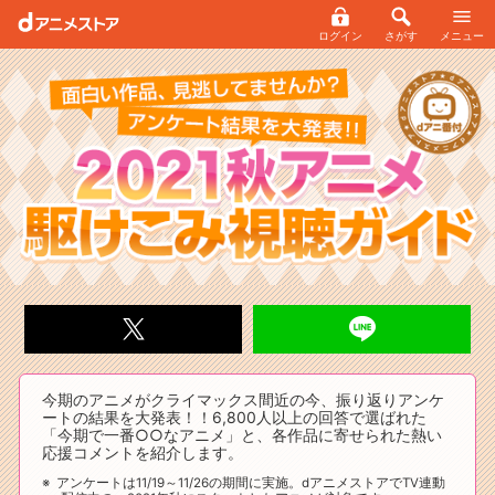
ログイン
さがす
メニュー
今期のアニメがクライマックス間近の今、振り返りアンケ
ートの結果を大発表！！6,800人以上の回答で選ばれた
「今期で一番○○なアニメ」と、各作品に寄せられた熱い
応援コメントを紹介します。
アンケートは11/19～11/26の期間に実施。dアニメストアでTV連動