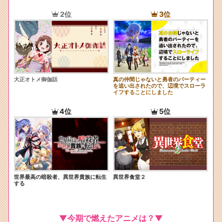
2位
3位
大正オトメ御伽話
真の仲間じゃないと勇者のパーティー
を追い出されたので、辺境でスローラ
イフすることにしました
4位
5位
世界最高の暗殺者、異世界貴族に転生
異世界食堂２
する
▼今期で燃えたアニメは？▼