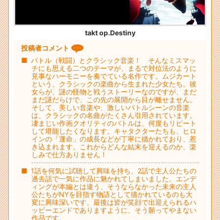
takt op.Destiny
投稿者コメント
バトル（戦闘）とクラシック音楽！ そんなミスマッ
チにも思える二つのテーマが、まるで対位法のように
見事なハーモニーを奏でている名作です。ムジカート
という、クラシックの楽曲から生まれた少女たち。彼
女らが、謎の怪物と戦うストーリーなのですが、まだ
まだ謎だらけで、この先の展開から目が離せません。
そして、美しい音楽や、激しいバトルシーンの音楽
は、クラシックの名曲がたくさん引用されています。
凄まじい作画クオリティのバトルは、何度もリピート
して堪能したくなります。キャタクターたちも、ヒロ
インの「運命」の成長などが丁寧に描かれており、惹
き込まれます。これからどんな結末を迎えるのか、楽
しみで仕方ありません！
1話を何気に試聴して興味を持ち、2話で主人公たちの
過去話で一気に作品に魅かれてしまいました。エンデ
ィングが本編とは違う、そうならなかった未来の主人
公たちがNYを目指す物語として描かれているのも大
変に興味深いです。最後は皆が笑顔で出迎えられるハ
ッピーエンドでありますように、そう願ってやまない
作品です。