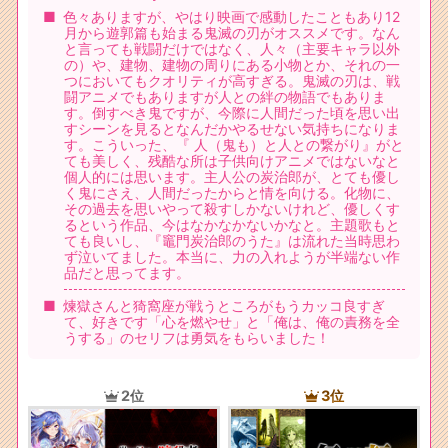
色々ありますが、やはり映画で感動したこともあり12
月から遊郭篇も始まる鬼滅の刃がオススメです。なん
と言っても戦闘だけではなく、人々（主要キャラ以外
の）や、建物、建物の周りにある小物とか、それの一
つにおいてもクオリティが高すぎる。鬼滅の刃は、戦
闘アニメでもありますが人との絆の物語でもありま
す。倒すべき鬼ですが、今際に人間だった頃を思い出
すシーンを見るとなんだかやるせない気持ちになりま
す。こういった、『 人（鬼も）と人との繋がり』がと
ても美しく、残酷な所は子供向けアニメではないなと
個人的には思います。主人公の炭治郎が、とても優し
く鬼にさえ、人間だったからと情を向ける。化物に、
その過去を思いやって殺すしかないけれど、優しくす
るという作品、今はなかなかないかなと。主題歌もと
ても良いし、『竈門炭治郎のうた』は流れた当時思わ
ず泣いてました。本当に、力の入れようが半端ない作
品だと思ってます。
煉獄さんと猗窩座が戦うところがもうカッコ良すぎ
て、好きです「心を燃やせ」と「俺は、俺の責務を全
うする」のセリフは勇気をもらいました！
2位
3位