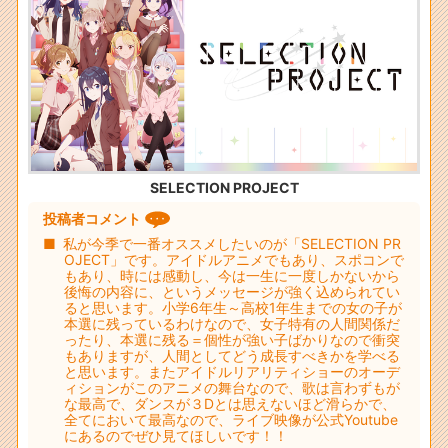
SELECTION PROJECT
投稿者コメント
私が今季で一番オススメしたいのが「SELECTION PR
OJECT」です。アイドルアニメでもあり、スポコンで
もあり、時には感動し、今は一生に一度しかないから
後悔の内容に、というメッセージが強く込められてい
ると思います。小学6年生～高校1年生までの女の子が
本選に残っているわけなので、女子特有の人間関係だ
ったり、本選に残る＝個性が強い子ばかりなので衝突
もありますが、人間としてどう成長すべきかを学べる
と思います。またアイドルリアリティショーのオーデ
ィションがこのアニメの舞台なので、歌は言わずもが
な最高で、ダンスが３Dとは思えないほど滑らかで、
全てにおいて最高なので、ライブ映像が公式Youtube
にあるのでぜひ見てほしいです！！