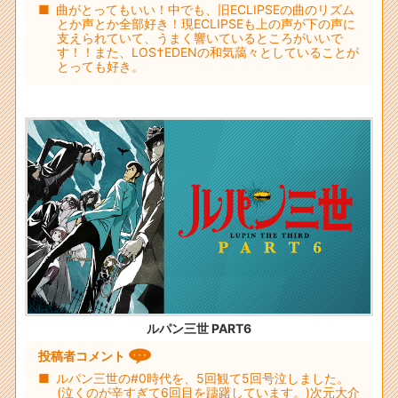
曲がとってもいい！中でも、旧ECLIPSEの曲のリズム
とか声とか全部好き！現ECLIPSEも上の声が下の声に
支えられていて、うまく響いているところがいいで
す！！また、LOS†EDENの和気藹々としていることが
とっても好き。
ルパン三世 PART6
投稿者コメント
ルパン三世の#0時代を、5回観て5回号泣しました。
(泣くのが辛すぎて6回目を躊躇しています。)次元大介