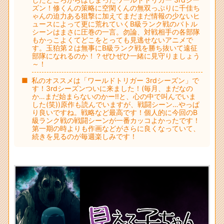
ズン！修くんの策略に空閑くんの無双っぷりに千佳ち
ゃんの迫力ある狙撃に加えてまだまだ情報の少ないヒ
ュースによって更に荒れていくB級ランク戦のバトル
シーンはまさに圧巻の一言。勿論、対戦相手の各部隊
もかっこよくてどこをとっても見逃せないアニメで
す。玉狛第２は無事にB級ランク戦を勝ち抜いて遠征
部隊になれるのか！？ぜひぜひ一緒に見守りましょう
～！
私のオススメは「ワールドトリガー 3rdシーズン」で
す！3rdシーズンついに来ました！(毎月、まだなの
か…まだ始まらないのかー‼と、心の中で叫んでいま
した(笑))原作も読んでいますが、戦闘シーン…やっぱ
り良いですね。戦略など最高です！個人的に今回のB
級ランク戦の戦闘シーンが一番カッコよかったです！
第一期の時よりも作画などがさらに良くなっていて、
続きを見るのが毎週楽しみです！