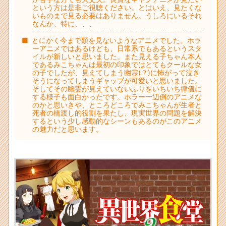
という方は是非ご視聴ください。とはいえ、見たくな
いものまで見る必要はありません。うしろにいるそれ
なんか、特に、、、
とにかく今まで類を見ないようなアニメでした。ホラ
ーアニメではあるけども、日常系でもあるというスタ
イルが新しいと思いました。また見える子ちゃん本人
であるみこちゃんは最初の印象ではとてもクールな女
の子でしたが、見えてしまう幽霊(？)に怖がって泣き
そうになってしまうギャップが可愛いと思いました。
そしてその幽霊が見えていないふりをいちいち律儀に
する様子も面白かったです。ホラー一辺倒のアニメな
のかと思いきや、ところどころでみこちゃんが生者と
死者の橋渡し的役割を果たし、現実世界の問題を解決
するという少し感動的なシーンもあるのがこのアニメ
の魅力だと思います。