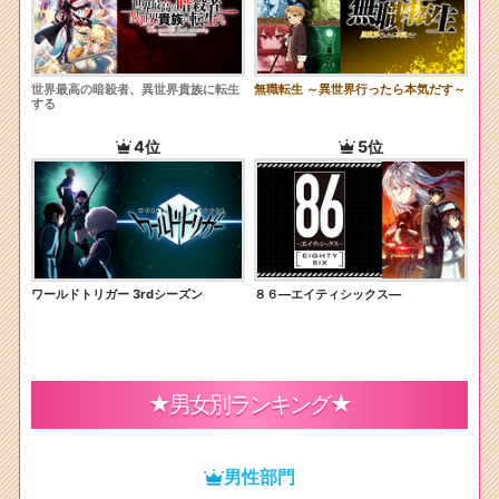
世界最高の暗殺者、異世界貴族に転生
無職転生 ～異世界行ったら本気だす～
する
4位
5位
ワールドトリガー 3rdシーズン
８６―エイティシックス―
★男女別ランキング★
男性部門