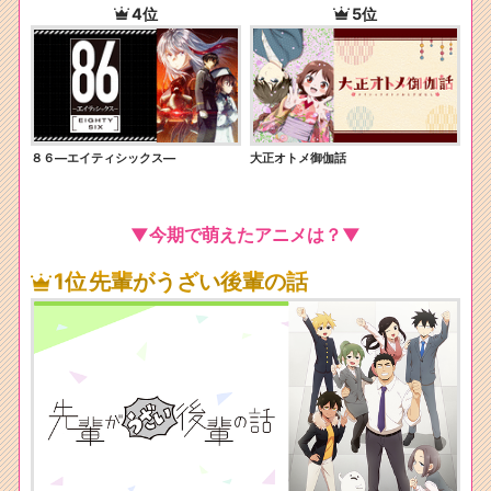
4位
5位
８６―エイティシックス―
大正オトメ御伽話
▼今期で萌えたアニメは？▼
1位
先輩がうざい後輩の話