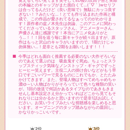
覚えるくらい見てます笑そしてED後の次回予告と実際
の本編とのギャップがまた面白くて…(´▽｀)wセリフ
は合ってるんだけど（良い意味で）無駄にカッコ良す
ぎない！？みたいな…！とても作り込まれた作画と構
成で、この作品が愛されてるなぁってのがわかりま
す！原作者の盆ノ木先生は勿論、このアニメに関わっ
てくださっているスタッフさん、アニメーターさん、
声優さん達に感謝です！本当にアニメ化ありがと
う…！！！回を追う毎に新キャラが続々出ますが、原
作はもっと沢山のキャラがいますので、1期だけじゃ
勿体無い…！是非とも2期をお願いします！！！
今季はどれも面白く推薦する必要のない大作ぞろいな
のであえて選ぶのは 吸血鬼すぐ死ぬ。ちょっとスラ
ップスティック気味なノンストップ・ギャグでずっと
ヒーヒー笑えます。主役二人の掛け合いなどがもう早
口ですごいパワーで見るものにこれでもか、とたたみ
かけてきます。また、登場人物はすべてめちゃめちゃ
濃ゆ～い人物ばかりがそろっていて色々な種類の笑い
が。1回の放送で何話かあるタイプなのであきもきま
せんし基本設定さえ分かっていればどこから見てもそ
れなりには分かるかと思いますので是非1話お試しく
ださい。お笑いライブみたいな視聴感を楽しめると思
います。オープニングのタップ踏みながらの皿回し、
かなりかっこいいです。
2位
3位