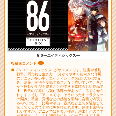
８６―エイティシックス―
投稿者コメント
86-エイティシックス- がオススメです。迫害や差別、
戦争、問われる生き方.....分かりやすく前向きな作風
のアニメが多い中、エイティシックスは1人1人の悩
み、葛藤、覚悟を妥協することなく描いていて、そこ
から感動や学びを得ることができる素晴らしい作品で
す。現代の問題にも繋がる部分があって、考えさせら
れます。そしてアニメでは、そういったキャラクター
の悩み、葛藤、覚悟などの感情を単純に言葉で表現す
るのではなく、比喩や演出、音楽など全てを駆使して
伝えてくるので非常に胸を打たれます。原作も素晴ら
しいですが、アニメでは音楽と作画と演出と声の全て
が素晴らしく、より神作品に仕上がっています！そし