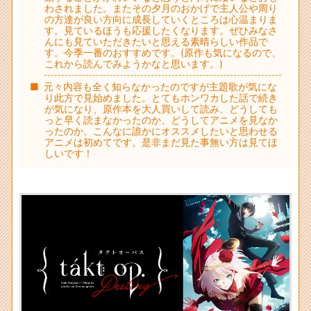
わされました。またその夕月のおかげで主人公や周り
の方達が良い方向に成長していくところは心温まりま
す。見ているほうも応援したくなります。ぜひみなさ
んにも見ていただきたいと思える素晴らしい作品で
す。今季一番のおすすめです。(原作も気になるので、
これから読んでみようかなと思います。)
元々内容も全く知らなかったのですが主題歌が気にな
り此方で見始めました。とてもホンワカした話で続き
が気になり、原作本を大人買いして読み、どうしても
っと早く読まなかったのか、どうしてアニメを見なか
ったのか。こんなに誰かにオススメしたいと思わせる
アニメは初めてです。是非まだ見た事無い方は見てほ
しいです！