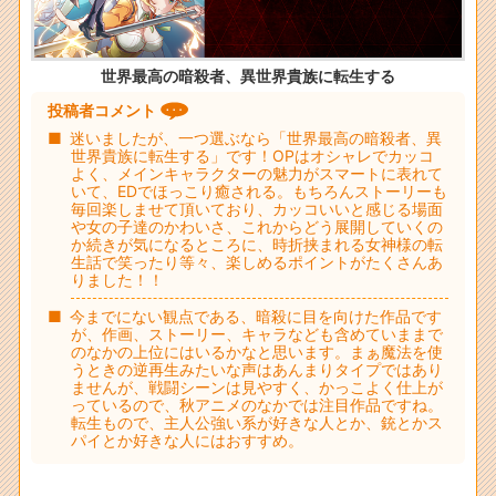
世界最高の暗殺者、異世界貴族に転生する
投稿者コメント
迷いましたが、一つ選ぶなら「世界最高の暗殺者、異
世界貴族に転生する」です！OPはオシャレでカッコ
よく、メインキャラクターの魅力がスマートに表れて
いて、EDでほっこり癒される。もちろんストーリーも
毎回楽しませて頂いており、カッコいいと感じる場面
や女の子達のかわいさ、これからどう展開していくの
か続きが気になるところに、時折挟まれる女神様の転
生話で笑ったり等々、楽しめるポイントがたくさんあ
りました！！
今までにない観点である、暗殺に目を向けた作品です
が、作画、ストーリー、キャラなども含めていままで
のなかの上位にはいるかなと思います。まぁ魔法を使
うときの逆再生みたいな声はあんまりタイプではあり
ませんが、戦闘シーンは見やすく、かっこよく仕上が
っているので、秋アニメのなかでは注目作品ですね。
転生もので、主人公強い系が好きな人とか、銃とかス
パイとか好きな人にはおすすめ。