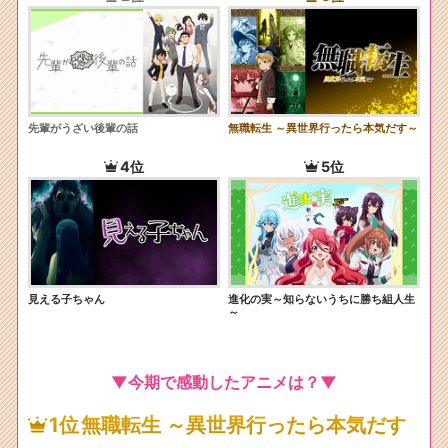
先輩がうざい後輩の話
無職転生 ～異世界行ったら本気だす～
4位
5位
見える子ちゃん
進化の実～知らないうちに勝ち組人生
～
▼今期で感動したアニメは？▼
1位
無職転生 ～異世界行ったら本気だす