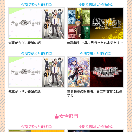
今期で笑った作品1位
今期で感動した作品1位
先輩がうざい後輩の話
無職転生 ～異世界行ったら本気だす～
今期で萌えた作品1位
今期で燃えた作品1位
先輩がうざい後輩の話
世界最高の暗殺者、異世界貴族に転生
する
女性部門
今期で笑った作品1位
今期で感動した作品1位