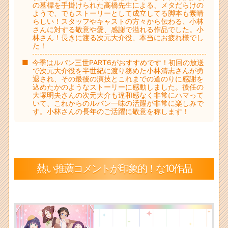
の墓標を手掛けられた高橋先生による、メタだらけの
ようで、でもストーリーとして成立してる脚本も素晴
らしい！スタッフやキャストの方々から伝わる、小林
さんに対する敬意や愛、感謝で溢れる作品でした。小
林さん！長きに渡る次元大介役、本当にお疲れ様でし
た！
今季はルパン三世PART6がおすすめです！初回の放送
で次元大介役を半世紀に渡り務めた小林清志さんが勇
退され、その最後の演技とこれまでの道のりに感謝を
込めたかのようなストーリーに感動しました。後任の
大塚明夫さんの次元大介も違和感なく非常にハマって
いて、これからのルパン一味の活躍が非常に楽しみで
す。小林さんの長年のご活躍に敬意を称します！
熱い推薦コメントが印象的！な10作品