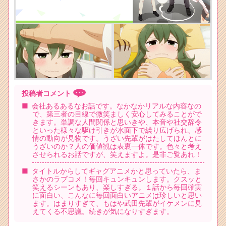
投稿者コメント
会社あるあるなお話です。なかなかリアルな内容なの
で、第三者の目線で微笑ましく安心してみることがで
きます。単調な人間関係と思いきや、本音や社交辞令
といった様々な駆け引きが水面下で繰り広げられ、感
情の動向が見物です。うざい先輩がはたしてほんとに
うざいのか？人の価値観は表裏一体です。色々と考え
させられるお話ですが、笑えますよ。是非ご覧あれ！
タイトルからしてギャグアニメかと思っていたら、ま
さかのラブコメ！毎回キュンキュンします。クスッと
笑えるシーンもあり、楽しすぎる。１話から毎回確実
に面白い、こんなに毎回面白いアニメは珍しいと思い
ます。はまりすぎて、もはや武田先輩がイケメンに見
えてくる不思議。続きが気になりすぎます。