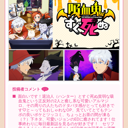
投稿者コメント
面白いです！退治人（ハンター）とすぐ死ぬ貧弱な吸
血鬼という正反対の2人と癒し系な可愛いアルマジ
ロ、その周りの人たちのドタバタ感がとっても好きで
す♡と～ってもおしゃれなOP、見ていてとてもテン
ポの良いボケとツッコミ、ちょっとお茶の間が凍る
（？）下ネタ、可愛いジョンのEDに癒されてます！仕
事終わりに毎日最新話を見るのが好きです！ セリフ