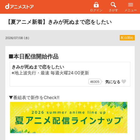
ログイン
さがす
メニュー
【夏アニメ新着】きみが死ぬまで恋をしたい
配信開始
2026/07/08 (水)
■本日配信開始作品
きみが死ぬまで恋をしたい
※地上波先行・最速 毎週火曜24:00更新
気になる
46305
▼番組表で新作をCheck!!