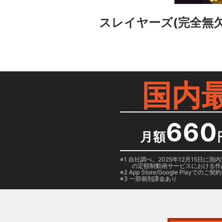
スレイヤーズ(完全無欠
国内
660
月額
1 自社調べ。2025年12月15
の定額制動画サービスにおける作
2
App Store/Google Play
でのご契約は
3 一部個別課金あり