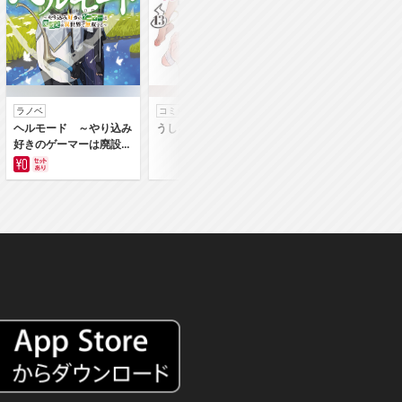
ラノベ
コミック
コミック
ヘルモード ～やり込み
うしろの正面カムイさん
うちの弟どもがすみ
好きのゲーマーは廃設定
ん
の異世界で無双する～