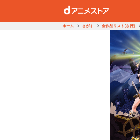
ホーム
さがす
全作品リスト[さ行]