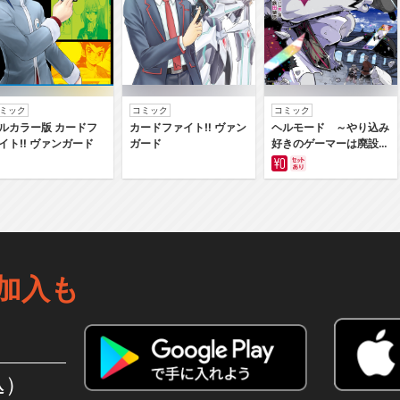
ミック
コミック
コミック
ルカラー版 カードフ
カードファイト‼ ヴァン
ヘルモード ～やり込み
イト‼ ヴァンガード
ガード
好きのゲーマーは廃設定
の異世界で無双する～は
じまりの召喚士
加入も
込）