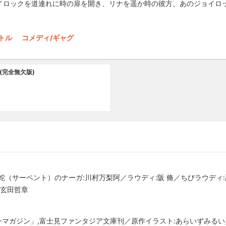
イロックを道連れに時の扉を開き、リナを遥か時の彼方、あのジョイロ
トル
コメディ/ギャグ
(完全無欠版)
蛇（サーペント）のナーガ:川村万梨阿／ラウディ:阪 脩／ちびラウディ
:玄田哲章
ゴンマガジン」,富士見ファンタジア文庫刊／原作イラスト:あらいずみる