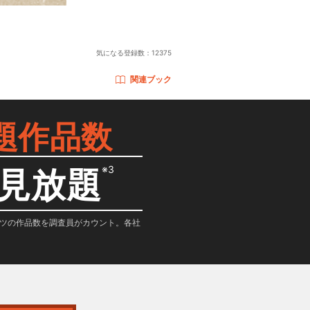
気になる登録数：
12375
関連ブック
題作品数
※3
見放題
テンツの作品数を調査員がカウント。各社