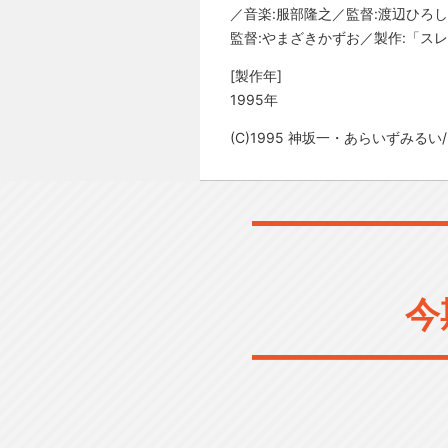
／音楽:服部隆之／監督:渡辺ひろし
監督:やまざきかずお／製作:「ス
[製作年]
1995年
(C)1995 神坂一・あらいずみる
今