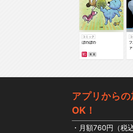
コミック
コ
ぼのぼの
フ
ァ
アプリからの
OK！
月額760円（税