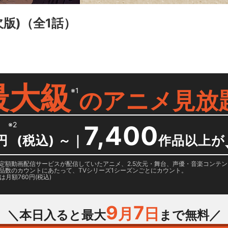
版)
（全1話）
最大級
※1
の
アニメ見放
※2
7,400
円
(税込) ～
｜
作品以上が
日に国内定額動画配信サービスが配信していたアニメ、2.5次元・舞台、声優・音楽コン
品数のカウントにあたって、TVシリーズ1シーズンごとにカウント。
月額760円(税込)
9
7
月
日
＼本日入ると最大
まで無料／