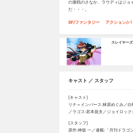
の激戦のさなか、ラウディはジョ
だ・・・。
SF/ファンタジー
アクション/バ
スレイヤーズ
キャスト ／ スタッフ
[キャスト]
リナ＝インバース:林原めぐみ／白
／ラゴス:若本規夫／ジョイロック
[スタッフ]
原作:神坂 一／連載:「月刊ドラ