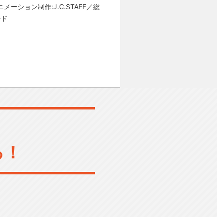
ション制作:J.C.STAFF／総
ード
る！