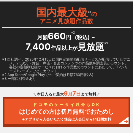
国内最大級
※1
の
アニメ見放題作品数
660
※2
月額
円
(税込) ～
7,400
見放題
※3
作品以上が
1 自社調べ。2025年12月15日に国内定額動画配信サービスが配信していたアニ
メ、2.5次元・舞台、声優・音楽コンテンツの作品数を調査員がカウント。
各社の定額制動画サービスにおける作品数のカウントにあたって、TVシリ
ーズ1シーズンごとにカウント。
2
App Store/Google Play
でのご契約は月額760円(税込)
3 一部個別課金あり
9
7
月
日
＼本日入ると最大
まで無料／
ドコモのケータイ以外もOK
はじめての方は初月無料でおためし
※アプリから入会いただく場合は入会日から14日間無料