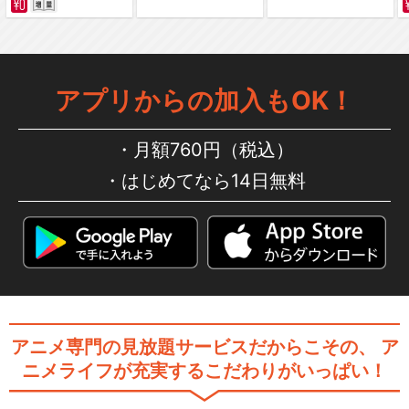
スレイヤーズぷれみあむ（劇
場版）
アプリからの加入もOK！
スレイヤーズすぺしゃる
月額760円（税込）
はじめてなら14日無料
スレイヤーズえくせれんと
アニメ専門の見放題サービスだからこその、
ア
閉じる
ニメライフが充実するこだわりがいっぱい！