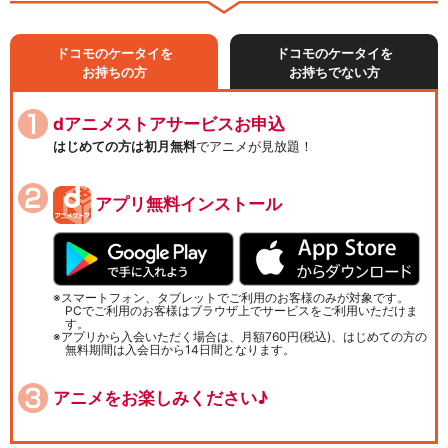
ドコモのケータイを
ドコモのケータイを
お持ちの方
お持ちでない方
dアニメストアサービスお申込
はじめての方は初月無料
でアニメが見放題！
アプリ無料インストール
スマートフォン、タブレットでご利用のお客様のみが対象です。
PCでご利用のお客様はブラウザ上でサービスをご利用いただけま
す。
アプリから入会いただく場合は、月額760円(税込)、はじめての方の
無料期間は入会日から14日間となります。
アニメをお楽しみください♪