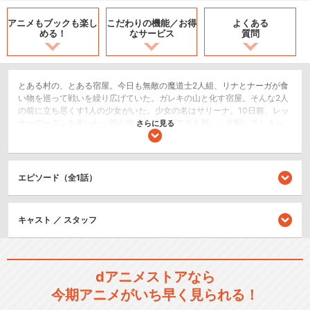
アニメもブックも
楽し
こだわりの機能／
お得
よくある
める！
なサービス
質問
とある村の、とある宿屋。今日も無敵の魔道士2人組、リナとナーガが食
い物を巡って戦いを繰り広げていた。ガレキの山と化す宿屋。そんな2人
の前に立ち尽くす1人の少女がいた。少女の名はサリーナ。10日前、レッ
サーデーモンを率いた一団が彼女の村・ビアズを襲い、支配してしまっ
さらに見る
たのだ。彼らは村人に何かを発掘作業させているらしい・・・。
SF/ファンタジー
アクション/バトル
エピソード（全1話）
コメディ/ギャグ
キャスト ／ スタッフ
シリーズ／関連のアニメ作品
スレイヤーズ
dアニメストアなら
今期アニメがいち早く見られる！